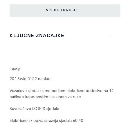
SPECIFIKACIJE
KLJUČNE ZNAČAJKE
Uključuje:
Z
20" Style 5122 naplatci
Vozačevo sjedalo s memorijom električno podesivo na 14
načina s kapetanskim naslonom za ruke
Suvozačevo ISOFIX sjedalo
Električno sklopiva stražnja sjedala 60:40