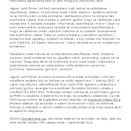
trenutačna ograničenja kako bi vam omogućio informirani izbor
Jaguar Land Rover Limited neprestano traži načine za poboljšanje
specifikacija, dizajna i proizvodnje svojih vozila, dijelova i dodatne opreme,
te se kontinuirano uvode promjene; zadržavamo pravo na izmjene bez
prethodne najave. Kod modela iz različitih godina mogu se razlikovati neke
standardne ili opcijske značajke. Informacije, specifikacije, motori i boje na
ovim internetskim stranicama temelje se na europskim specifikacijama i
mogu se razlikovati među različitim tržištima te su podložni promjenama
bez prethodne najave. Neka su vozila prikazana s opcijskom opremom i
dodacima koje ugrađuju ovlašteni prodavači, a koji možda nisu dostupni na
svim tržištima. Za lokalnu dostupnost i cijene obratite se svom ovlaštenom
prodavaču.
Navedene mase odnose se na standardne specifikacije vozila. Dodatna
oprema i ostali predmeti koji su ugrađeni nakon proizvodnje utjecat će na
nosivost. Osigurajte da se ne prekorače bruto masa vozila i maksimalno
opterećenje osovine pri opterećenju vozila dodatnom opremom,
putnicima, tekućinama, gorivom i teretom.
Jaguar Land Rover je prema propisima EU-a dužan prikupljati i otkrivati
određene podatke koji se odnose na vozila registrirana 1. siječnja 2021. ili
nakon tog datuma. Identifikacijski broj vozila (VIN) zajedno s podacima o
potrošnji goriva i energije mora podnijeti Europskoj komisiji u skladu s
Uredbom EU 2021/392. Podneseni podaci odnose se na potrošeno gorivo,
za PHEV na podatke o električnoj energiji, te prijeđenu udaljenost. Za više
informacija molimo da pogledate propis objavljen na
mrežnom mjestu EU-a
.
Možete odabrati da se podaci o vašem konkretnom vozilu ne podnose
Komisiji, a obavijest o takvom odabiru morate poslati prije kraja ožujka da bi
se zajamčilo isključenje.
Molimo
kontaktirajte nas
, ako želite odabrati da se podaci ne šalju, tako što
ćete poslati oznaku VIN vašega vozila i registracijski broj.