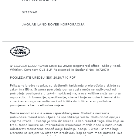
POLITIKA KOLAČIĆA
SITEMAP
JAGUAR LAND ROVER KORPORACIJA
© JAGUAR LAND ROVER LIMITED 2026: Registered office: Abbey Road,
Whitley, Coventry CV3 4LF. Registered in England No: 1672070
POGLEDAJTE UREDBU (EU) 2020/740 PDF
Prikazane brojke rezultat su službenih ispitivanja proizvođača u skladu sa
zakonima EU-a. Stvarna potrošnja goriva vozila može se razlikovati od
potrošnje postignute u takvim ispitivanjima, a ove količine služe samo za
usporedbu. Informacije, specifikacije, cijene i boje na ovim internetskim
stranicama mogu se razlikovati od tržišta do tržišta te su podložne
promjenama bez prethodne najave.
Važna napomena o slikama i specifikacijama:
Globalna nestašica
poluvodiča trenutačno utječe na specifikacije vozila, dostupnost opcija i
vrijeme izrade. Situacija je vrlo dinamična, a kao rezultat toga slike koje se
trenutačno koriste na internetskim stranicama možda neće u potpunosti
odražavati trenutačne specifikacije funkcija, opcija, ukrasa i shema boja.
Obratite se svojem Ovlaštenom prodavaču koji će vam moći potvrditi sva