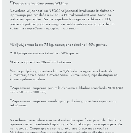
††
Pogledajte količine prema WLTP-u
.
Navedene vrijednosti su NEDC2 vrijednosti izračunate iz službenih
ispitivanja proizvođača u skladu s EU zakonodavstvom. Samo za
potrebe usporedbe. Realne vrijednosti mogu se razlikovati. CO
i
2
podaci o potrošnji goriva mogu se razlikovati ovisno o ugrađenim
kotačima i ugrađenom opcijskom opremom.
△
Uključuje vozača od 75 kg, napunjene tekućine i 90% goriva.
▲
Uključuje napunjene tekućine i 90% goriva.
⬧
Kada je opremljen 20-inčnim kotačima.
⬨
Širina prtljažnog prostora bit će 1,273 ako je ugrađena kontrola
klimatizacije za 4 zone. Četverozonski klima-uređaj nije dostupan na
komercijalnim vozilima.
✧
Zapremnina izmjerena punim blokovima sukladno standardu VDA (200
mm x 50 mm x 100 mm).
✦
Zapremnina izmjerena simulacijom prtljažnog prostora ispunjenog
tekućinom.
Navedene mase odnose se na standardne specifikacije vozila. Dodatna
oprema i ostali predmeti koji su ugrađeni nakon proizvodnje utjecat će
na nosivost. Osigurajte da se ne prekorače Bruto masa vozila i
Maksimalno opterećenje osovine pri opterećenju vozila dodatnom