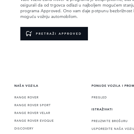
osigurali da od trgovca odlazi u najboljem mogućem stan
programa Approved. Ono vam daje potpunu bezbrižnost i ja
moguću vožnju automobilom.
PRETRAŽI APPROVED
NAŠA VOZILA
PONUDE VOZILA I PRO
RANGE ROVER
PREGLED
RANGE ROVER SPORT
ISTRAŽIVATI
RANGE ROVER VELAR
RANGE ROVER EVOQUE
PREUZMITE BROŠURU
DISCOVERY
USPOREDITE NAŠA VOZI