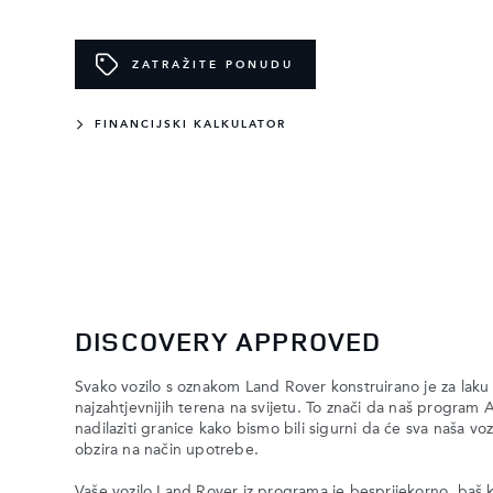
ZATRAŽITE PONUDU
FINANCIJSKI KALKULATOR
DISCOVERY APPROVED
Svako vozilo s oznakom Land Rover konstruirano je za lak
najzahtjevnijih terena na svijetu. To znači da naš program 
nadilaziti granice kako bismo bili sigurni da će sva naša vo
obzira na način upotrebe.
Vaše vozilo Land Rover iz programa je besprijekorno, baš 