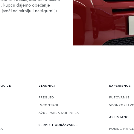
ju, kupcu dajemo obećanje
mči najmirniju i najsigurniju
MOCIJE
VLASNICI
EXPERIENCE
PREGLED
PUTOVANJE
INCONTROL
SPONZORSTV
AŽURIRANJA SOFTVERA
ASSISTANCE
SERVIS I ODRŽAVANJE
LA
POMOĆ NA CE