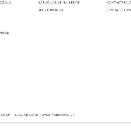
VOŽNJU
NARUČIVANJE NA SERVIS
KONTAKTIRAJ
DEF (ADBLUE®)
PRONAĐITE P
PREMU
TEMAP
JAGUAR LAND ROVER KORPORACIJA