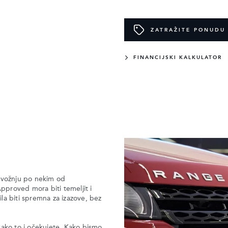
ZATRAŽITE PONUDU
FINANCIJSKI KALKULATOR
u vožnju po nekim od
Approved mora biti temeljit i
zila biti spremna za izazove, bez
kako to i očekujete. Kako bismo