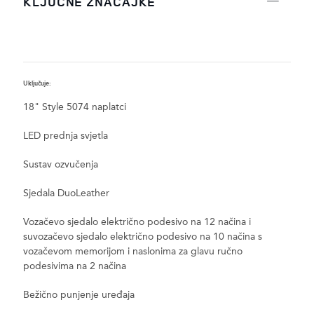
KLJUČNE ZNAČAJKE
Uključuje:
Z
18" Style 5074 naplatci
LED prednja svjetla
Sustav ozvučenja
Sjedala DuoLeather
Vozačevo sjedalo električno podesivo na 12 načina i
suvozačevo sjedalo električno podesivo na 10 načina s
vozačevom memorijom i naslonima za glavu ručno
podesivima na 2 načina
Bežično punjenje uređaja