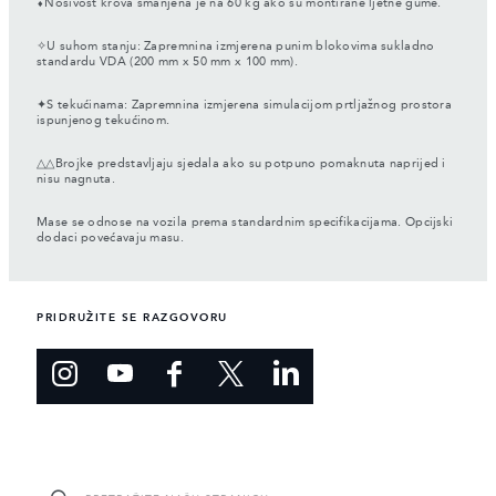
⬧Nosivost krova smanjena je na 60 kg ako su montirane ljetne gume.
✧U suhom stanju: Zapremnina izmjerena punim blokovima sukladno
standardu VDA (200 mm x 50 mm x 100 mm).
✦S tekućinama: Zapremnina izmjerena simulacijom prtljažnog prostora
ispunjenog tekućinom.
△△Brojke predstavljaju sjedala ako su potpuno pomaknuta naprijed i
nisu nagnuta.
Mase se odnose na vozila prema standardnim specifikacijama. Opcijski
dodaci povećavaju masu.
PRIDRUŽITE SE RAZGOVORU