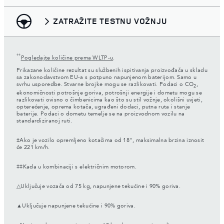
ZATRAŽITE TESTNU VOŽNJU
**
Pogledajte količine prema WLTP-u
.
Prikazane količine rezultat su službenih ispitivanja proizvođača u skladu
sa zakonodavstvom EU-a s potpuno napunjenom baterijom. Samo u
svrhu usporedbe. Stvarne brojke mogu se razlikovati. Podaci o CO
,
2
ekonomičnosti potrošnje goriva, potrošnji energije i dometu mogu se
razlikovati ovisno o čimbenicima kao što su stil vožnje, okolišni uvjeti,
opterećenje, oprema kotača, ugrađeni dodaci, putna ruta i stanje
baterije. Podaci o dometu temelje se na proizvodnom vozilu na
standardiziranoj ruti.
‡Ako je vozilo opremljeno kotačima od 18", maksimalna brzina iznosit
će 221 km/h.
‡‡Kada u kombinaciji s električnim motorom.
△Uključuje vozača od 75 kg, napunjene tekućine i 90% goriva.
▲Uključuje napunjene tekućine i 90% goriva.