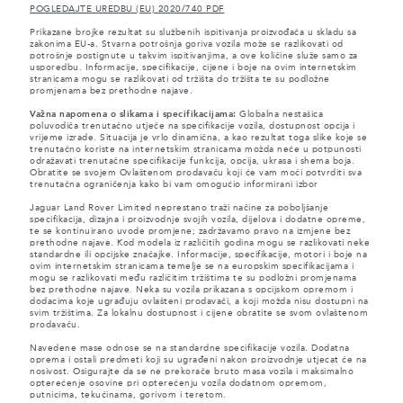
POGLEDAJTE UREDBU (EU) 2020/740 PDF
Prikazane brojke rezultat su službenih ispitivanja proizvođača u skladu sa
zakonima EU-a. Stvarna potrošnja goriva vozila može se razlikovati od
potrošnje postignute u takvim ispitivanjima, a ove količine služe samo za
usporedbu. Informacije, specifikacije, cijene i boje na ovim internetskim
stranicama mogu se razlikovati od tržišta do tržišta te su podložne
promjenama bez prethodne najave.
Važna napomena o slikama i specifikacijama:
Globalna nestašica
poluvodiča trenutačno utječe na specifikacije vozila, dostupnost opcija i
vrijeme izrade. Situacija je vrlo dinamična, a kao rezultat toga slike koje se
trenutačno koriste na internetskim stranicama možda neće u potpunosti
odražavati trenutačne specifikacije funkcija, opcija, ukrasa i shema boja.
Obratite se svojem Ovlaštenom prodavaču koji će vam moći potvrditi sva
trenutačna ograničenja kako bi vam omogućio informirani izbor
Jaguar Land Rover Limited neprestano traži načine za poboljšanje
specifikacija, dizajna i proizvodnje svojih vozila, dijelova i dodatne opreme,
te se kontinuirano uvode promjene; zadržavamo pravo na izmjene bez
prethodne najave. Kod modela iz različitih godina mogu se razlikovati neke
standardne ili opcijske značajke. Informacije, specifikacije, motori i boje na
ovim internetskim stranicama temelje se na europskim specifikacijama i
mogu se razlikovati među različitim tržištima te su podložni promjenama
bez prethodne najave. Neka su vozila prikazana s opcijskom opremom i
dodacima koje ugrađuju ovlašteni prodavači, a koji možda nisu dostupni na
svim tržištima. Za lokalnu dostupnost i cijene obratite se svom ovlaštenom
prodavaču.
Navedene mase odnose se na standardne specifikacije vozila. Dodatna
oprema i ostali predmeti koji su ugrađeni nakon proizvodnje utjecat će na
nosivost. Osigurajte da se ne prekorače bruto masa vozila i maksimalno
opterećenje osovine pri opterećenju vozila dodatnom opremom,
putnicima, tekućinama, gorivom i teretom.