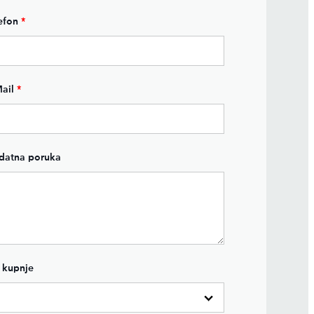
efon
*
ail
*
datna poruka
 kupnje