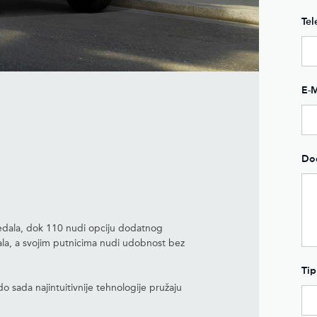
Tel
E-M
Do
sjedala, dok 110 nudi opciju dodatnog
ala, a svojim putnicima nudi udobnost bez
Tip
o sada najintuitivnije tehnologije pružaju