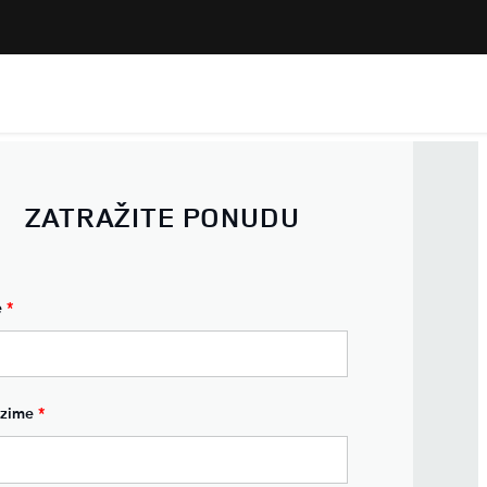
ZATRAŽITE PONUDU
e
*
ezime
*