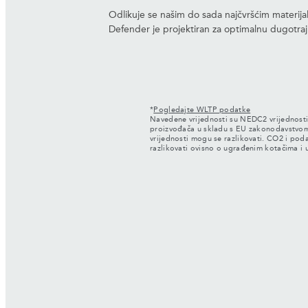
Odlikuje se našim do sada najčvršćim materijali
Defender je projektiran za optimalnu dugotraj
*
Pogledajte WLTP podatke
Navedene vrijednosti su NEDC2 vrijednosti i
proizvođača u skladu s EU zakonodavstvo
vrijednosti mogu se razlikovati. CO2 i pod
razlikovati ovisno o ugrađenim kotačima 