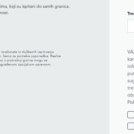
ma, koji su ispitani do samih granica.
nost.
Tre
VA
zračunate iz službenih ispitivanja
m. Samo za potrebe usporedbe. Realne
kan
aci o potrošnji goriva mogu se
i ugrađenom opcijskom opremom.
in
pu
su
tre
ob
Pol