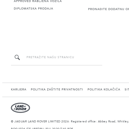
APPROVED RABLJENA VOZILA
DIPLOMATSKA PRODAJA
PRONAĐITE DODATNU O
KARIJERA
POLITIKA ZAŠTITE PRIVATNOSTI
POLITIKA KOLAČIĆA
SI
© JAGUAR LAND ROVER LIMITED 2026: Registered office: Abbey Road, Whitley,
POGLEDAJTE UREDBU (EU) 2020/740 PDF