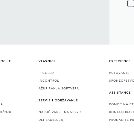
MOCIJE
VLASNICI
EXPERIENCE
PREGLED
PUTOVANJE
INCONTROL
SPONZORSTV
AŽURIRANJA SOFTVERA
ASSISTANCE
SERVIS I ODRŽAVANJE
LA
POMOĆ NA CE
VOŽNJU
NARUČIVANJE NA SERVIS
KONTAKTIRAJ
DEF (ADBLUE®)
PRONAĐITE P