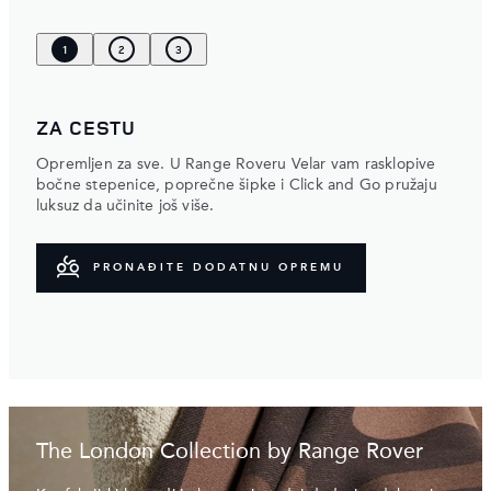
1
2
3
ZA CESTU
Opremljen za sve. U Range Roveru Velar vam rasklopive
bočne stepenice, poprečne šipke i Click and Go pružaju
luksuz da učinite još više.
PRONAĐITE DODATNU OPREMU
The London Collection by Range Rover