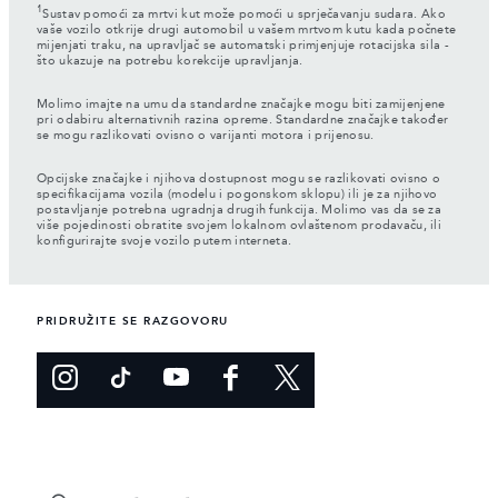
1
Sustav pomoći za mrtvi kut može pomoći u sprječavanju sudara. Ako
vaše vozilo otkrije drugi automobil u vašem mrtvom kutu kada počnete
mijenjati traku, na upravljač se automatski primjenjuje rotacijska sila -
što ukazuje na potrebu korekcije upravljanja.
Molimo imajte na umu da standardne značajke mogu biti zamijenjene
pri odabiru alternativnih razina opreme. Standardne značajke također
se mogu razlikovati ovisno o varijanti motora i prijenosu.
Opcijske značajke i njihova dostupnost mogu se razlikovati ovisno o
specifikacijama vozila (modelu i pogonskom sklopu) ili je za njihovo
postavljanje potrebna ugradnja drugih funkcija. Molimo vas da se za
više pojedinosti obratite svojem lokalnom ovlaštenom prodavaču, ili
konfigurirajte svoje vozilo putem interneta.
PRIDRUŽITE SE RAZGOVORU