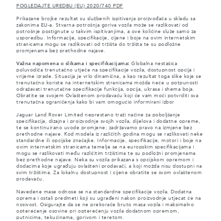
POGLEDAJTE UREDBU (EU) 2020/740 PDF
Prikazane brojke rezultat su službenih ispitivanja proizvođača u skladu sa
zakonima EU-a. Stvarna potrošnja goriva vozila može se razlikovati od
potrošnje postignute u takvim ispitivanjima, a ove količine služe samo za
usporedbu. Informacije, specifikacije, cijene i boje na ovim internetskim
stranicama mogu se razlikovati od tržišta do tržišta te su podložne
promjenama bez prethodne najave.
Važna napomena o slikama i specifikacijama:
Globalna nestašica
poluvodiča trenutačno utječe na specifikacije vozila, dostupnost opcija i
vrijeme izrade. Situacija je vrlo dinamična, a kao rezultat toga slike koje se
trenutačno koriste na internetskim stranicama možda neće u potpunosti
odražavati trenutačne specifikacije funkcija, opcija, ukrasa i shema boja.
Obratite se svojem Ovlaštenom prodavaču koji će vam moći potvrditi sva
trenutačna ograničenja kako bi vam omogućio informirani izbor
Jaguar Land Rover Limited neprestano traži načine za poboljšanje
specifikacija, dizajna i proizvodnje svojih vozila, dijelova i dodatne opreme,
te se kontinuirano uvode promjene; zadržavamo pravo na izmjene bez
prethodne najave. Kod modela iz različitih godina mogu se razlikovati neke
standardne ili opcijske značajke. Informacije, specifikacije, motori i boje na
ovim internetskim stranicama temelje se na europskim specifikacijama i
mogu se razlikovati među različitim tržištima te su podložni promjenama
bez prethodne najave. Neka su vozila prikazana s opcijskom opremom i
dodacima koje ugrađuju ovlašteni prodavači, a koji možda nisu dostupni na
svim tržištima. Za lokalnu dostupnost i cijene obratite se svom ovlaštenom
prodavaču.
Navedene mase odnose se na standardne specifikacije vozila. Dodatna
oprema i ostali predmeti koji su ugrađeni nakon proizvodnje utjecat će na
nosivost. Osigurajte da se ne prekorače bruto masa vozila i maksimalno
opterećenje osovine pri opterećenju vozila dodatnom opremom,
putnicima, tekućinama, gorivom i teretom.