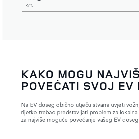
-5°C
KAKO MOGU NAJVI
POVEĆATI SVOJ EV
Na EV doseg obično utječu stvarni uvjeti vožn
rijetko trebao predstavljati problem za lokalna 
za najviše moguće povećanje vašeg EV dosega