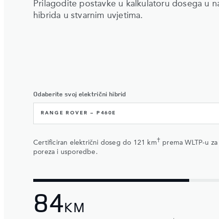
Prilagodite postavke u kalkulatoru dosega u na
hibrida u stvarnim uvjetima.
Odaberite svoj električni hibrid
RANGE ROVER – P460E
†
Certificiran električni doseg do 121 km
prema WLTP-u za
poreza i usporedbe.
84
KM