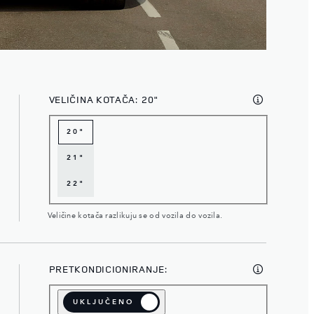
VELIČINA KOTAČA:
20"
20"
21"
22"
Veličine kotača razlikuju se od vozila do vozila.
PRETKONDICIONIRANJE:
O
UKLJUČENO
ISKLJUČENO