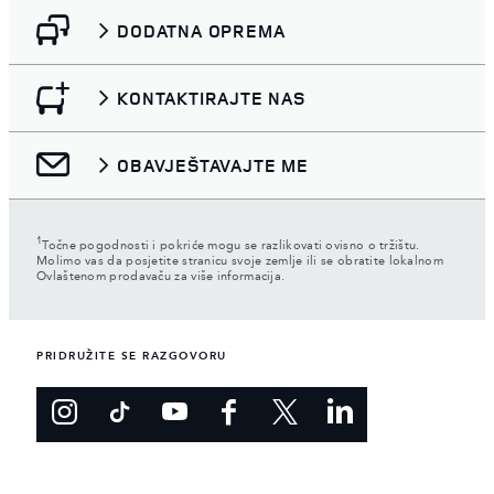
DODATNA OPREMA
KONTAKTIRAJTE NAS
OBAVJEŠTAVAJTE ME
1
Točne pogodnosti i pokriće mogu se razlikovati ovisno o tržištu.
Molimo vas da posjetite stranicu svoje zemlje ili se obratite lokalnom
Ovlaštenom prodavaču za više informacija.
PRIDRUŽITE SE RAZGOVORU