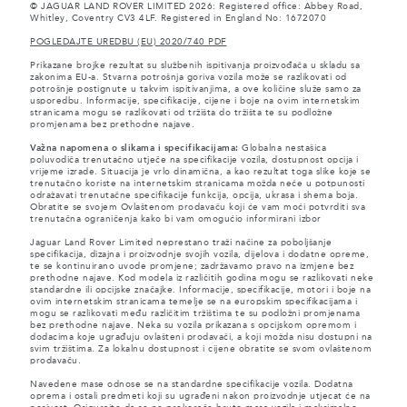
© JAGUAR LAND ROVER LIMITED 2026: Registered office: Abbey Road,
Whitley, Coventry CV3 4LF. Registered in England No: 1672070
POGLEDAJTE UREDBU (EU) 2020/740 PDF
Prikazane brojke rezultat su službenih ispitivanja proizvođača u skladu sa
zakonima EU-a. Stvarna potrošnja goriva vozila može se razlikovati od
potrošnje postignute u takvim ispitivanjima, a ove količine služe samo za
usporedbu. Informacije, specifikacije, cijene i boje na ovim internetskim
stranicama mogu se razlikovati od tržišta do tržišta te su podložne
promjenama bez prethodne najave.
Važna napomena o slikama i specifikacijama:
Globalna nestašica
poluvodiča trenutačno utječe na specifikacije vozila, dostupnost opcija i
vrijeme izrade. Situacija je vrlo dinamična, a kao rezultat toga slike koje se
trenutačno koriste na internetskim stranicama možda neće u potpunosti
odražavati trenutačne specifikacije funkcija, opcija, ukrasa i shema boja.
Obratite se svojem Ovlaštenom prodavaču koji će vam moći potvrditi sva
trenutačna ograničenja kako bi vam omogućio informirani izbor
Jaguar Land Rover Limited neprestano traži načine za poboljšanje
specifikacija, dizajna i proizvodnje svojih vozila, dijelova i dodatne opreme,
te se kontinuirano uvode promjene; zadržavamo pravo na izmjene bez
prethodne najave. Kod modela iz različitih godina mogu se razlikovati neke
standardne ili opcijske značajke. Informacije, specifikacije, motori i boje na
ovim internetskim stranicama temelje se na europskim specifikacijama i
mogu se razlikovati među različitim tržištima te su podložni promjenama
bez prethodne najave. Neka su vozila prikazana s opcijskom opremom i
dodacima koje ugrađuju ovlašteni prodavači, a koji možda nisu dostupni na
svim tržištima. Za lokalnu dostupnost i cijene obratite se svom ovlaštenom
prodavaču.
Navedene mase odnose se na standardne specifikacije vozila. Dodatna
oprema i ostali predmeti koji su ugrađeni nakon proizvodnje utjecat će na