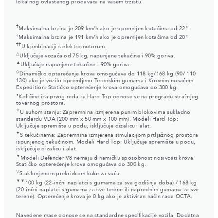
lokalnog ovlaštenog prodavača na vašem tržištu.
‡
Maksimalna brzina je 209 km/h ako je opremljen kotačima od 22".
⬨
Maksimalna brzina je 191 km/h ako je opremljen kotačima od 20".
‡‡
U kombinaciji s elektromotorom.
△
Uključuje vozača od 75 kg, napunjene tekućine i 90% goriva.
▲
Uključuje napunjene tekućine i 90% goriva.
◇
Dinamičko opterećenje krova omogućava do 118 kg/168 kg (90/ 110
130) ako je vozilo opremljeno Terenskim gumama i Krovnim nosačem
Expedition. Statičko opterećenje krova omogućava do 300 kg.
⬧
Količine iza prvog reda za Hard Top odnose se na pregradu stražnjeg
tovarnog prostora.
✧
U suhom stanju: Zapremnina izmjerena punim blokovima sukladno
standardu VDA (200 mm x 50 mm x 100 mm). Modeli Hard Top:
Uključuje spremište u podu, isključuje dizalicu i alat.
✦
S tekućinama: Zapremnina izmjerena simulacijom prtljažnog prostora
ispunjenog tekućinom. Modeli Hard Top: Uključuje spremište u podu,
isključuje dizalicu i alat.
▼
Modeli Defender V8 nemaju dinamičku sposobnost nosivosti krova.
Statičko opterećenje krova omogućava do 300 kg.
▽
S uklonjenom prekrivkom kuke za vuču.
▼▼
100 kg (22-inčni naplatci s gumama za sva godišnja doba) / 168 kg
(20-inčni naplatci s gumama za sve terene ili naprednim gumama za sve
terene). Opterećenje krova je 0 kg ako je aktiviran način rada OCTA.
Navedene mase odnose se na standardne specifikacije vozila. Dodatna