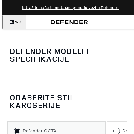
Istražite našu trenutačnu ponudu vozila Defender
MENU
DEFENDER MODELI I
SPECIFIKACIJE
ODABERITE STIL
KAROSERIJE
Defender OCTA
Defe