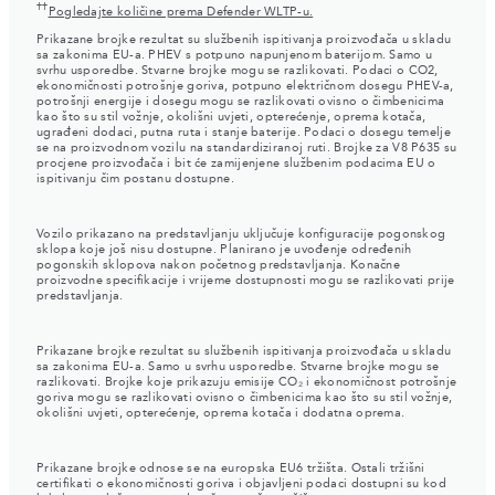
††
Pogledajte količine prema Defender WLTP-u.
Prikazane brojke rezultat su službenih ispitivanja proizvođača u skladu
sa zakonima EU-a. PHEV s potpuno napunjenom baterijom. Samo u
svrhu usporedbe. Stvarne brojke mogu se razlikovati. Podaci o CO2,
ekonomičnosti potrošnje goriva, potpuno električnom dosegu PHEV-a,
potrošnji energije i dosegu mogu se razlikovati ovisno o čimbenicima
kao što su stil vožnje, okolišni uvjeti, opterećenje, oprema kotača,
ugrađeni dodaci, putna ruta i stanje baterije. Podaci o dosegu temelje
se na proizvodnom vozilu na standardiziranoj ruti. Brojke za V8 P635 su
procjene proizvođača i bit će zamijenjene službenim podacima EU o
ispitivanju čim postanu dostupne.
Vozilo prikazano na predstavljanju uključuje konfiguracije pogonskog
sklopa koje još nisu dostupne. Planirano je uvođenje određenih
pogonskih sklopova nakon početnog predstavljanja. Konačne
proizvodne specifikacije i vrijeme dostupnosti mogu se razlikovati prije
predstavljanja.
Prikazane brojke rezultat su službenih ispitivanja proizvođača u skladu
sa zakonima EU-a. Samo u svrhu usporedbe. Stvarne brojke mogu se
razlikovati. Brojke koje prikazuju emisije CO₂ i ekonomičnost potrošnje
goriva mogu se razlikovati ovisno o čimbenicima kao što su stil vožnje,
okolišni uvjeti, opterećenje, oprema kotača i dodatna oprema.
Prikazane brojke odnose se na europska EU6 tržišta. Ostali tržišni
certifikati o ekonomičnosti goriva i objavljeni podaci dostupni su kod