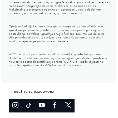
oprema i ostali predmeti koji su ugrađeni nakon proizvodnje utjecat će
na nosivost. Osigurajte da se ne prekorače Bruto masa vozila i
Maksimalno opterećenje osovine pri opterećenju vozila dodatnom
opremom, putnicima, tekućinama, gorivom i teretom.
Opcijske funkcije i njihova dostupnost mogu se razlikovati ovisno o
specifikacijama vozila (modelu i pogonskom sklopu) ili je za njihovo
postavljanje potrebna ugradnja drugih funkcija. Molimo vas da se za
više pojedinosti obratite svojem lokalnom ovlaštenom prodavaču, ili
konfigurirajte svoje vozilo putem interneta.
WLTP certificira proizvodno vozilo s tvornički ugrađenim opcijama.
Dodatna oprema koju nakon registracije ugrađuju ovlašteni prodavači
ne ulazi u postupak certifikacije prema WLTP-u, ali može utjecati na
potrošnju goriva i emisije CO
koje vozilo ostvaruje.
2
.
PRIDRUŽITE SE RAZGOVORU