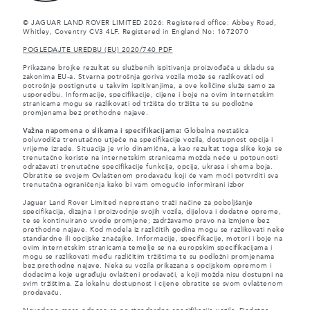
© JAGUAR LAND ROVER LIMITED 2026: Registered office: Abbey Road,
Whitley, Coventry CV3 4LF. Registered in England No: 1672070
POGLEDAJTE UREDBU (EU) 2020/740 PDF
Prikazane brojke rezultat su službenih ispitivanja proizvođača u skladu sa
zakonima EU-a. Stvarna potrošnja goriva vozila može se razlikovati od
potrošnje postignute u takvim ispitivanjima, a ove količine služe samo za
usporedbu. Informacije, specifikacije, cijene i boje na ovim internetskim
stranicama mogu se razlikovati od tržišta do tržišta te su podložne
promjenama bez prethodne najave.
Važna napomena o slikama i specifikacijama:
Globalna nestašica
poluvodiča trenutačno utječe na specifikacije vozila, dostupnost opcija i
vrijeme izrade. Situacija je vrlo dinamična, a kao rezultat toga slike koje se
trenutačno koriste na internetskim stranicama možda neće u potpunosti
odražavati trenutačne specifikacije funkcija, opcija, ukrasa i shema boja.
Obratite se svojem Ovlaštenom prodavaču koji će vam moći potvrditi sva
trenutačna ograničenja kako bi vam omogućio informirani izbor
Jaguar Land Rover Limited neprestano traži načine za poboljšanje
specifikacija, dizajna i proizvodnje svojih vozila, dijelova i dodatne opreme,
te se kontinuirano uvode promjene; zadržavamo pravo na izmjene bez
prethodne najave. Kod modela iz različitih godina mogu se razlikovati neke
standardne ili opcijske značajke. Informacije, specifikacije, motori i boje na
ovim internetskim stranicama temelje se na europskim specifikacijama i
mogu se razlikovati među različitim tržištima te su podložni promjenama
bez prethodne najave. Neka su vozila prikazana s opcijskom opremom i
dodacima koje ugrađuju ovlašteni prodavači, a koji možda nisu dostupni na
svim tržištima. Za lokalnu dostupnost i cijene obratite se svom ovlaštenom
prodavaču.