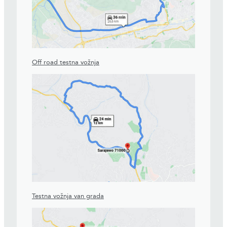
Off road testna vožnja
Testna vožnja van grada