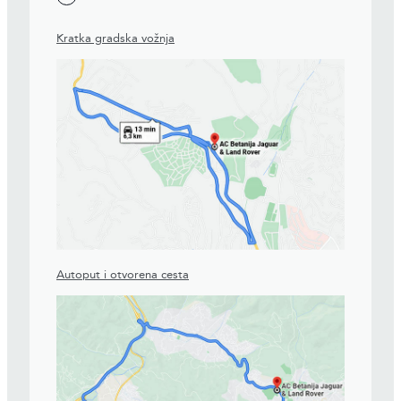
Kratka gradska vožnja
Autoput i otvorena cesta