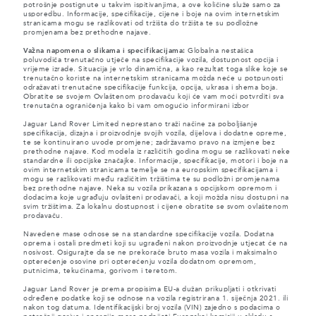
potrošnje postignute u takvim ispitivanjima, a ove količine služe samo za
usporedbu. Informacije, specifikacije, cijene i boje na ovim internetskim
stranicama mogu se razlikovati od tržišta do tržišta te su podložne
promjenama bez prethodne najave.
Važna napomena o slikama i specifikacijama:
Globalna nestašica
poluvodiča trenutačno utječe na specifikacije vozila, dostupnost opcija i
vrijeme izrade. Situacija je vrlo dinamična, a kao rezultat toga slike koje se
trenutačno koriste na internetskim stranicama možda neće u potpunosti
odražavati trenutačne specifikacije funkcija, opcija, ukrasa i shema boja.
Obratite se svojem Ovlaštenom prodavaču koji će vam moći potvrditi sva
trenutačna ograničenja kako bi vam omogućio informirani izbor
Jaguar Land Rover Limited neprestano traži načine za poboljšanje
specifikacija, dizajna i proizvodnje svojih vozila, dijelova i dodatne opreme,
te se kontinuirano uvode promjene; zadržavamo pravo na izmjene bez
prethodne najave. Kod modela iz različitih godina mogu se razlikovati neke
standardne ili opcijske značajke. Informacije, specifikacije, motori i boje na
ovim internetskim stranicama temelje se na europskim specifikacijama i
mogu se razlikovati među različitim tržištima te su podložni promjenama
bez prethodne najave. Neka su vozila prikazana s opcijskom opremom i
dodacima koje ugrađuju ovlašteni prodavači, a koji možda nisu dostupni na
svim tržištima. Za lokalnu dostupnost i cijene obratite se svom ovlaštenom
prodavaču.
Navedene mase odnose se na standardne specifikacije vozila. Dodatna
oprema i ostali predmeti koji su ugrađeni nakon proizvodnje utjecat će na
nosivost. Osigurajte da se ne prekorače bruto masa vozila i maksimalno
opterećenje osovine pri opterećenju vozila dodatnom opremom,
putnicima, tekućinama, gorivom i teretom.
Jaguar Land Rover je prema propisima EU-a dužan prikupljati i otkrivati
određene podatke koji se odnose na vozila registrirana 1. siječnja 2021. ili
nakon tog datuma. Identifikacijski broj vozila (VIN) zajedno s podacima o