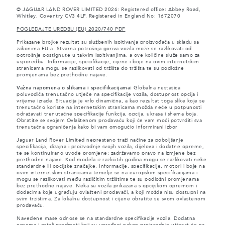
© JAGUAR LAND ROVER LIMITED 2026: Registered office: Abbey Road,
Whitley, Coventry CV3 4LF. Registered in England No: 1672070
POGLEDAJTE UREDBU (EU) 2020/740 PDF
Prikazane brojke rezultat su službenih ispitivanja proizvođača u skladu sa
zakonima EU-a. Stvarna potrošnja goriva vozila može se razlikovati od
potrošnje postignute u takvim ispitivanjima, a ove količine služe samo za
usporedbu. Informacije, specifikacije, cijene i boje na ovim internetskim
stranicama mogu se razlikovati od tržišta do tržišta te su podložne
promjenama bez prethodne najave.
Važna napomena o slikama i specifikacijama:
Globalna nestašica
poluvodiča trenutačno utječe na specifikacije vozila, dostupnost opcija i
vrijeme izrade. Situacija je vrlo dinamična, a kao rezultat toga slike koje se
trenutačno koriste na internetskim stranicama možda neće u potpunosti
odražavati trenutačne specifikacije funkcija, opcija, ukrasa i shema boja.
Obratite se svojem Ovlaštenom prodavaču koji će vam moći potvrditi sva
trenutačna ograničenja kako bi vam omogućio informirani izbor
Jaguar Land Rover Limited neprestano traži načine za poboljšanje
specifikacija, dizajna i proizvodnje svojih vozila, dijelova i dodatne opreme,
te se kontinuirano uvode promjene; zadržavamo pravo na izmjene bez
prethodne najave. Kod modela iz različitih godina mogu se razlikovati neke
standardne ili opcijske značajke. Informacije, specifikacije, motori i boje na
ovim internetskim stranicama temelje se na europskim specifikacijama i
mogu se razlikovati među različitim tržištima te su podložni promjenama
bez prethodne najave. Neka su vozila prikazana s opcijskom opremom i
dodacima koje ugrađuju ovlašteni prodavači, a koji možda nisu dostupni na
svim tržištima. Za lokalnu dostupnost i cijene obratite se svom ovlaštenom
prodavaču.
Navedene mase odnose se na standardne specifikacije vozila. Dodatna