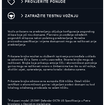
PROVJERITE PONUDE
ZATRAŽITE TESTNU VOŽNJU
Vozilo prikazano na predstavljanju uključuje konfiguracije pogonskog
sklopa koje još nisu dostupne. Planirano je uvođenje određenih
pogonskih sklopova nakon početnog predstavljanja. Konačne
proizvodne specifikacije i vrijeme dostupnosti mogu se razlikovati prije
predstavljanja.
Prikazane brojke rezultat su službenih ispitivanja proizvođača u skladu
sa zakonima EU-a. Samo u svrhu usporedbe. Stvarne brojke mogu se
razlikovati. Brojke koje prikazuju emisije CO₂ i ekonomičnost potrošnje
goriva mogu se razlikovati ovisno o čimbenicima kao što su stil vožnje,
okolišni uvjeti, opterećenje, oprema kotača i dodatna oprema.
Prikazane brojke odnose se na europska EU6 tržišta. Ostali tržišni
certifikati o ekonomičnosti goriva i objavljeni podaci dostupni su kod
lokalnog ovlaštenog prodavača na vašem tržištu.
1
Prikazani model: 25.5MY Defender OCTA US Specifikacija u Petra
brončanoj s Opcijskim značajkama.