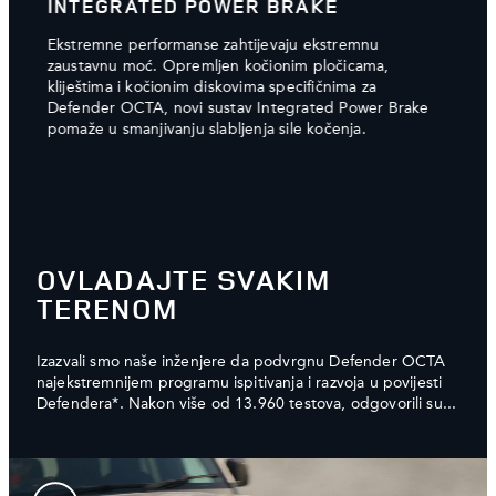
INTEGRATED POWER BRAKE
NAČ
gog
Ekstremne performanse zahtijevaju ekstremnu
Za na
m
zaustavnu moć. Opremljen kočionim pločicama,
OCTA,
kliještima i kočionim diskovima specifičnima za
proje
Defender OCTA, novi sustav Integrated Power Brake
Naš o
pomaže u smanjivanju slabljenja sile kočenja.
pruža
osvje
izgle
momen
OVLADAJTE SVAKIM
TERENOM
Izazvali smo naše inženjere da podvrgnu Defender OCTA
najekstremnijem programu ispitivanja i razvoja u povijesti
Defendera*. Nakon više od 13.960 testova, odgovorili su...