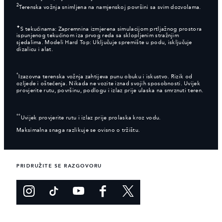
2
Terenska vožnja snimljena na namjenskoj površini sa svim dozvolama.
✦
S tekućinama: Zapremnina izmjerena simulacijom prtljažnog prostora
ispunjenog tekućinom iza prvog reda sa sklopljenim stražnjim
sjedalima. Modeli Hard Top: Uključuje spremište u podu, isključuje
dizalicu i alat.
*
Izazovna terenska vožnja zahtijeva punu obuku i iskustvo. Rizik od
ozljede i oštećenja. Nikada ne vozite iznad svojih sposobnosti. Uvijek
provjerite rutu, površinu, podlogu i izlaz prije ulaska na smrznuti teren.
**
Uvijek provjerite rutu i izlaz prije prolaska kroz vodu.
Maksimalna snaga razlikuje se ovisno o tržištu.
PRIDRUŽITE SE RAZGOVORU