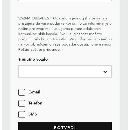
VAŽNA OBAVIJEST: Odabirom jednog ili više kanala
pristajete da vaše podatke koristimo za informiranje o
našim proizvodima i uslugama putem odabranih
komunikacijskih kanala. Svoju suglasnost možete
povući u bilo kojem trenutku. Više informacija o načinu
na koji obrađujemo vaše podatke dostupno je u našoj
Politici zaštite privatnosti
.
Trenutno vozilo
E-mail
Telefon
SMS