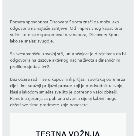
Poznata sposobnost Discovery Sporta znači da može lako
odgovoriti na najteže zahtjeve. Od impresivnog kapaciteta
vuče i terenske sposobnosti bez napora, Discovery Sport
lako se snalazi svugdje.
Sa svestranošću u svojoj srži, unutrašnjost je dizajnirana da bi
odgovorila na izazove aktivnog načina života s dinamičnim
profilom sjedala 5+2.
Bez obzira radi li se o kupovini ili prtljazi, sportskoj opremi za
cijeli tim, stražnji prtljažni prostor koji je predvodnik u svojoj
klasi s lakoćom smješta sve što je potrebno vašoj obitelji.
Pametna rješenja za pohranu stvari u cijeloj kabini mogu
držati sve sitne predmete koje ponesete.
TESTNA VOŽNJA