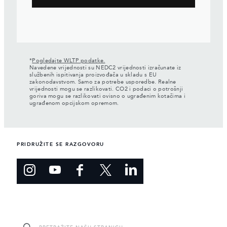
*
Pogledajte WLTP podatke.
Navedene vrijednosti su NEDC2 vrijednosti izračunate iz
službenih ispitivanja proizvođača u skladu s EU
zakonodavstvom. Samo za potrebe usporedbe. Realne
vrijednosti mogu se razlikovati. CO2 i podaci o potrošnji
goriva mogu se razlikovati ovisno o ugrađenim kotačima i
ugrađenom opcijskom opremom.
PRIDRUŽITE SE RAZGOVORU