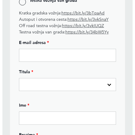
Testna vožnja van grada
Kratka gradska vožnja:
https://bit.ly/3bTqaAd
Autoput i otvorena cesta:
https://bit.ly/3vkSnaY
Off road testna vožnja:
https://bit.ly/3vkIUQZ
Testna vožnja van grada:
https://bit.ly/34bW5Yy
E-mail adresa
*
Titula
*
Ime
*
Prezime
*