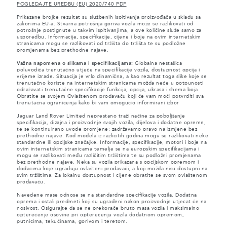
POGLEDAJTE UREDBU (EU) 2020/740 PDF
Prikazane brojke rezultat su službenih ispitivanja proizvođača u skladu sa
zakonima EU-a. Stvarna potrošnja goriva vozila može se razlikovati od
potrošnje postignute u takvim ispitivanjima, a ove količine služe samo za
usporedbu. Informacije, specifikacije, cijene i boje na ovim internetskim
stranicama mogu se razlikovati od tržišta do tržišta te su podložne
promjenama bez prethodne najave.
Važna napomena o slikama i specifikacijama:
Globalna nestašica
poluvodiča trenutačno utječe na specifikacije vozila, dostupnost opcija i
vrijeme izrade. Situacija je vrlo dinamična, a kao rezultat toga slike koje se
trenutačno koriste na internetskim stranicama možda neće u potpunosti
odražavati trenutačne specifikacije funkcija, opcija, ukrasa i shema boja.
Obratite se svojem Ovlaštenom prodavaču koji će vam moći potvrditi sva
trenutačna ograničenja kako bi vam omogućio informirani izbor
Jaguar Land Rover Limited neprestano traži načine za poboljšanje
specifikacija, dizajna i proizvodnje svojih vozila, dijelova i dodatne opreme,
te se kontinuirano uvode promjene; zadržavamo pravo na izmjene bez
prethodne najave. Kod modela iz različitih godina mogu se razlikovati neke
standardne ili opcijske značajke. Informacije, specifikacije, motori i boje na
ovim internetskim stranicama temelje se na europskim specifikacijama i
mogu se razlikovati među različitim tržištima te su podložni promjenama
bez prethodne najave. Neka su vozila prikazana s opcijskom opremom i
dodacima koje ugrađuju ovlašteni prodavači, a koji možda nisu dostupni na
svim tržištima. Za lokalnu dostupnost i cijene obratite se svom ovlaštenom
prodavaču.
Navedene mase odnose se na standardne specifikacije vozila. Dodatna
oprema i ostali predmeti koji su ugrađeni nakon proizvodnje utjecat će na
nosivost. Osigurajte da se ne prekorače bruto masa vozila i maksimalno
opterećenje osovine pri opterećenju vozila dodatnom opremom,
putnicima, tekućinama, gorivom i teretom.