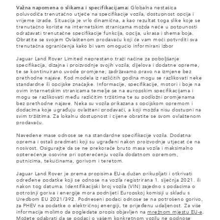
Važna napomena o slikama i specifikacijama:
Globalna nestašica
poluvodiča trenutačno utječe na specifikacije vozila, dostupnost opcija i
vrijeme izrade. Situacija je vrlo dinamična, a kao rezultat toga slike koje se
trenutačno koriste na internetskim stranicama možda neće u potpunosti
odražavati trenutačne specifikacije funkcija, opcija, ukrasa i shema boja.
Obratite se svojem Ovlaštenom prodavaču koji će vam moći potvrditi sva
trenutačna ograničenja kako bi vam omogućio informirani izbor
Jaguar Land Rover Limited neprestano traži načine za poboljšanje
specifikacija, dizajna i proizvodnje svojih vozila, dijelova i dodatne opreme,
te se kontinuirano uvode promjene; zadržavamo pravo na izmjene bez
prethodne najave. Kod modela iz različitih godina mogu se razlikovati neke
standardne ili opcijske značajke. Informacije, specifikacije, motori i boje na
ovim internetskim stranicama temelje se na europskim specifikacijama i
mogu se razlikovati među različitim tržištima te su podložni promjenama
bez prethodne najave. Neka su vozila prikazana s opcijskom opremom i
dodacima koje ugrađuju ovlašteni prodavači, a koji možda nisu dostupni na
svim tržištima. Za lokalnu dostupnost i cijene obratite se svom ovlaštenom
prodavaču.
Navedene mase odnose se na standardne specifikacije vozila. Dodatna
oprema i ostali predmeti koji su ugrađeni nakon proizvodnje utjecat će na
nosivost. Osigurajte da se ne prekorače bruto masa vozila i maksimalno
opterećenje osovine pri opterećenju vozila dodatnom opremom,
putnicima, tekućinama, gorivom i teretom.
Jaguar Land Rover je prema propisima EU-a dužan prikupljati i otkrivati
određene podatke koji se odnose na vozila registrirana 1. siječnja 2021. ili
nakon tog datuma. Identifikacijski broj vozila (VIN) zajedno s podacima o
potrošnji goriva i energije mora podnijeti Europskoj komisiji u skladu s
Uredbom EU 2021/392. Podneseni podaci odnose se na potrošeno gorivo,
za PHEV na podatke o električnoj energiji, te prijeđenu udaljenost. Za više
informacija molimo da pogledate propis objavljen na
mrežnom mjestu EU-a
.
Možete odabrati da se podaci o vašem konkretnom vozilu ne podnose