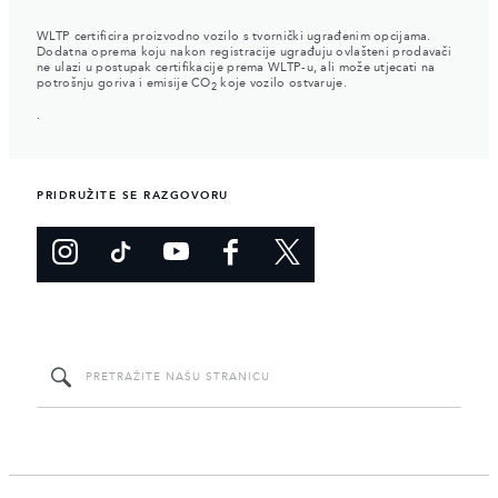
WLTP certificira proizvodno vozilo s tvornički ugrađenim opcijama.
Dodatna oprema koju nakon registracije ugrađuju ovlašteni prodavači
ne ulazi u postupak certifikacije prema WLTP-u, ali može utjecati na
potrošnju goriva i emisije CO
koje vozilo ostvaruje.
2
.
PRIDRUŽITE SE RAZGOVORU