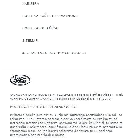
KARIJERA
POLITIKA ZAŠTITE PRIVATNOSTI
POLITIKA KOLAČIĆA
SITEMAP
JAGUAR LAND ROVER KORPORACIJA
© JAGUAR LAND ROVER LIMITED 2026: Registered office: Abbey Road,
Whitley, Coventry CV3 4LF. Registered in England No: 1672070
POGLEDAJTE UREDBU (EU) 2020/740 PDF
Prikazane brojke rezultat su službenih ispitivanja proizvođača u skladu sa
zakonima EU-a. Stvarna potrošnja goriva vozila može se razlikovati od
potrošnje postignute u takvim ispitivanjima, a ove količine služe samo za
usporedbu. Informacije, specifikacije, cijene i boje na ovim internetskim
stranicama mogu se razlikovati od tržišta do tržišta te su podložne
promjenama bez prethodne najave.