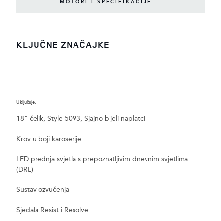
MOTORI I SPECIFIKACIJE
KLJUČNE ZNAČAJKE
Uključuje:
U
18" čelik, Style 5093, Sjajno bijeli naplatci
Krov u boji karoserije
LED prednja svjetla s prepoznatljivim dnevnim svjetlima
(DRL)
Sustav ozvučenja
Sjedala Resist i Resolve