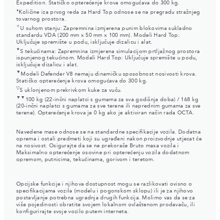
Expedition. Statičko opterećenje krova omogućava do 300 kg.
⬧
Količine iza prvog reda za Hard Top odnose se na pregradu stražnjeg
tovarnog prostora.
✧
U suhom stanju: Zapremnina izmjerena punim blokovima sukladno
standardu VDA (200 mm x 50 mm x 100 mm). Modeli Hard Top:
Uključuje spremište u podu, isključuje dizalicu i alat.
✦
S tekućinama: Zapremnina izmjerena simulacijom prtljažnog prostora
ispunjenog tekućinom. Modeli Hard Top: Uključuje spremište u podu,
isključuje dizalicu i alat.
▼
Modeli Defender V8 nemaju dinamičku sposobnost nosivosti krova.
Statičko opterećenje krova omogućava do 300 kg.
▽
S uklonjenom prekrivkom kuke za vuču.
▼▼
100 kg (22-inčni naplatci s gumama za sva godišnja doba) / 168 kg
(20-inčni naplatci s gumama za sve terene ili naprednim gumama za sve
terene). Opterećenje krova je 0 kg ako je aktiviran način rada OCTA.
Navedene mase odnose se na standardne specifikacije vozila. Dodatna
oprema i ostali predmeti koji su ugrađeni nakon proizvodnje utjecat će
na nosivost. Osigurajte da se ne prekorače Bruto masa vozila i
Maksimalno opterećenje osovine pri opterećenju vozila dodatnom
opremom, putnicima, tekućinama, gorivom i teretom.
Opcijske funkcije i njihova dostupnost mogu se razlikovati ovisno o
specifikacijama vozila (modelu i pogonskom sklopu) ili je za njihovo
postavljanje potrebna ugradnja drugih funkcija. Molimo vas da se za
više pojedinosti obratite svojem lokalnom ovlaštenom prodavaču, ili
konfigurirajte svoje vozilo putem interneta.