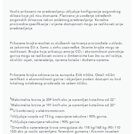
Vozilo prikazano na predstavljanju uključuje konfiguracije pogonskog
sklopa koje još nisu dostupne. Planirano je uvođenje određenih
pogonskih sklopova nakon početnog predstavljanja. Konačne
proizvodne specifikacije i vrijeme dostupnosti mogu se razlikovati prije
predstavljanja.
Prikazane brojke rezultat su službenih ispitivanja proizvođača u skladu
sa zakonima EU-a. Samo u svrhu usporedbe. Stvarne brojke mogu se
razlikovati. Brojke koje prikazuju emisije CO₂ i ekonomičnost potrošnje
goriva mogu se razlikovati ovisno o čimbenicima kao što su stil vožnje,
okolišni uvjeti, opterećenje, oprema kotača i dodatna oprema.
Prikazane brojke odnose se na europska EU6 tržišta. Ostali tržišni
certifikati o ekonomičnosti goriva i objavljeni podaci dostupni su kod
lokalnog ovlaštenog prodavača na vašem tržištu.
‡
Maksimalna brzina je 209 km/h ako je opremljen kotačima od 22".
⬨
Maksimalna brzina je 191 km/h ako je opremljen kotačima od 20".
‡‡
U kombinaciji s elektromotorom.
△
Uključuje vozača od 75 kg, napunjene tekućine i 90% goriva.
▲
Uključuje napunjene tekućine i 90% goriva.
◇
Dinamičko opterećenje krova omogućava do 118 kg/168 kg (90/ 110
130) ako je vozilo opremljeno Terenskim gumama i Krovnim nosačem