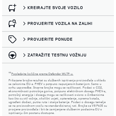
KREIRAJTE SVOJE VOZILO
PROVJERITE VOZILA NA ZALIHI
PROVJERITE PONUDE
ZATRAŽITE TESTNU VOŽNJU
††
Pogledajte količine prema Defender WLTP-u.
Prikazane brojke rezultat su službenih ispitivanja proizvođača u skladu
sa zakonima EU-a. PHEV s potpuno napunjenom baterijom. Samo u
svrhu usporedbe. Stvarne brojke mogu se razlikovati. Podaci o CO2,
ekonomičnosti potrošnje goriva, potpuno električnom dosegu PHEV-a,
potrošnji energije i dosegu mogu se razlikovati ovisno o čimbenicima
kao što su stil vožnje, okolišni uvjeti, opterećenje, oprema kotača,
ugrađeni dodaci, putna ruta i stanje baterije. Podaci o dosegu temelje
se na proizvodnom vozilu na standardiziranoj ruti. Brojke za V8 P635 su
procjene proizvođača i bit će zamijenjene službenim podacima EU o
ispitivanju čim postanu dostupne.