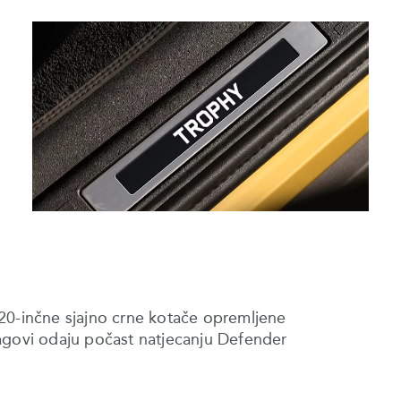
20-inčne sjajno crne kotače opremljene
agovi odaju počast natjecanju Defender