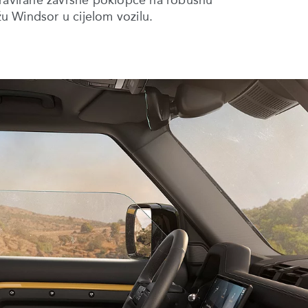
gravirane završne poklopce na robusnu
u Windsor u cijelom vozilu.