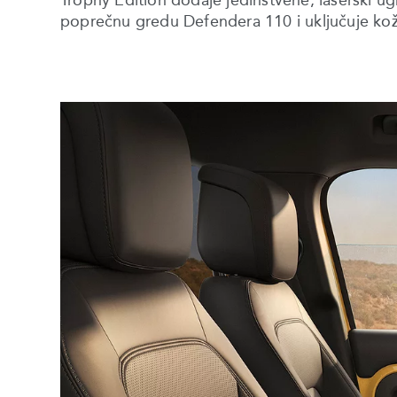
Trophy Edition dodaje jedinstvene, laserski u
poprečnu gredu Defendera 110 i uključuje kož