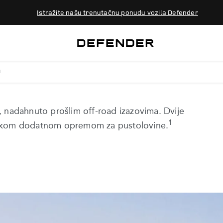
Istražite našu trenutačnu ponudu vozila Defender
N
EDITION
, nadahnuto prošlim off-road izazovima. Dvije
1
ijskom dodatnom opremom za pustolovine.