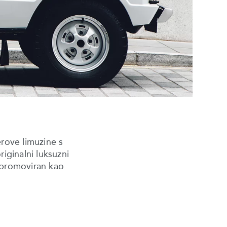
rove limuzine s
iginalni luksuzni
e promoviran kao