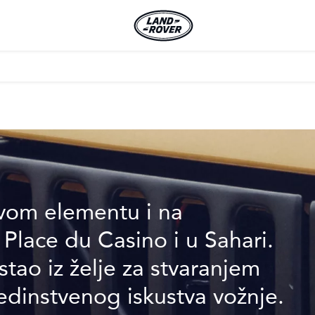
ZNI SUV
vom elementu i na
lace du Casino i u Sahari.
tao iz želje za stvaranjem
edinstvenog iskustva vožnje.