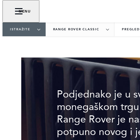
MENU
ISTRAŽITE
RANGE ROVER CLASSIC
PREGLED
ORIGINALNI LUKSU
Podjednako je u s
monegaškom trgu P
Range Rover je nas
potpuno novog i j