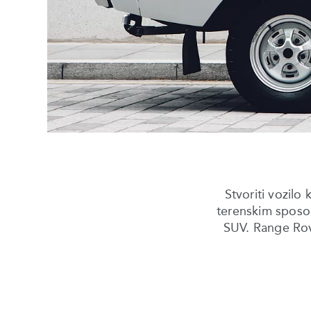
Stvoriti vozil
terenskim sposobn
SUV. Range Rove