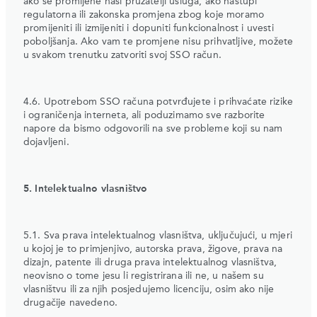
ako se promijene naši pružatelji usluga, ako nastupi
regulatorna ili zakonska promjena zbog koje moramo
promijeniti ili izmijeniti i dopuniti funkcionalnost i uvesti
poboljšanja. Ako vam te promjene nisu prihvatljive, možete
u svakom trenutku zatvoriti svoj SSO račun.
4.6. Upotrebom SSO računa potvrđujete i prihvaćate rizike
i ograničenja interneta, ali poduzimamo sve razborite
napore da bismo odgovorili na sve probleme koji su nam
dojavljeni.
5. Intelektualno vlasništvo
5.1. Sva prava intelektualnog vlasništva, uključujući, u mjeri
u kojoj je to primjenjivo, autorska prava, žigove, prava na
dizajn, patente ili druga prava intelektualnog vlasništva,
neovisno o tome jesu li registrirana ili ne, u našem su
vlasništvu ili za njih posjedujemo licenciju, osim ako nije
drugačije navedeno.