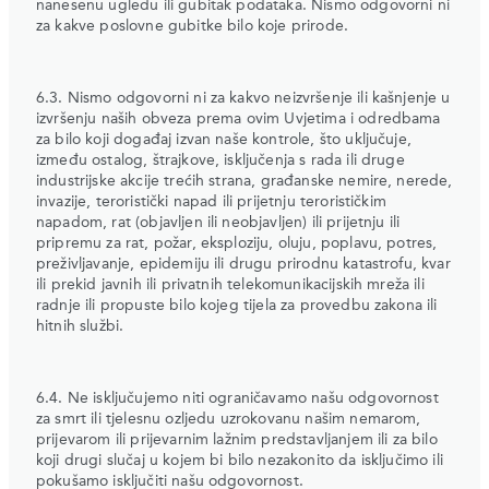
nanesenu ugledu ili gubitak podataka. Nismo odgovorni ni
za kakve poslovne gubitke bilo koje prirode.
6.3. Nismo odgovorni ni za kakvo neizvršenje ili kašnjenje u
izvršenju naših obveza prema ovim Uvjetima i odredbama
za bilo koji događaj izvan naše kontrole, što uključuje,
između ostalog, štrajkove, isključenja s rada ili druge
industrijske akcije trećih strana, građanske nemire, nerede,
invazije, teroristički napad ili prijetnju terorističkim
napadom, rat (objavljen ili neobjavljen) ili prijetnju ili
pripremu za rat, požar, eksploziju, oluju, poplavu, potres,
preživljavanje, epidemiju ili drugu prirodnu katastrofu, kvar
ili prekid javnih ili privatnih telekomunikacijskih mreža ili
radnje ili propuste bilo kojeg tijela za provedbu zakona ili
hitnih službi.
6.4. Ne isključujemo niti ograničavamo našu odgovornost
za smrt ili tjelesnu ozljedu uzrokovanu našim nemarom,
prijevarom ili prijevarnim lažnim predstavljanjem ili za bilo
koji drugi slučaj u kojem bi bilo nezakonito da isključimo ili
pokušamo isključiti našu odgovornost.