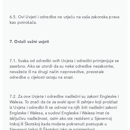
6.5. Ovi Uvjeti i odredbe ne utječu na vaša zakonska prava
kao potrošača.
7. Ostali važni uvjeti
7.1. Svaka od odredbi ovih Uvjeta i odredbi primjenjuje se
zasebno. Ako se utvrdi da su neke odredbe nezakonite,
nevažeće ili na drugi način neprovedive, preostale
odredbe u cijelosti ostaju na snazi.
7.2. Za ove Uvjete i odredbe nadležni su zakoni Engleske i
Walesa. To znači da će za svaki spor ili zahtjev koji proizlazi
iz Uvjeta i odredbi ili se odnosi na njih biti nadležni zakoni
Engleske i Walesa, a sudovi Engleske i Walesa imat će
isključivu nadležnost, osim ako ste rezident u Sjevernoj
Irskoj ili Škotskoj kada možete pokrenuti postupak u
Sjevernoj Irskoj ili Škotskoj (ako je primjenjivo).