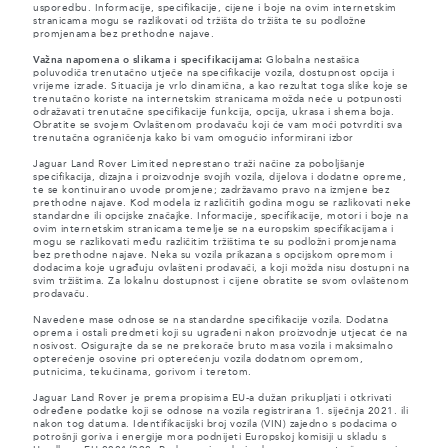
usporedbu. Informacije, specifikacije, cijene i boje na ovim internetskim
stranicama mogu se razlikovati od tržišta do tržišta te su podložne
promjenama bez prethodne najave.
Važna napomena o slikama i specifikacijama:
Globalna nestašica
poluvodiča trenutačno utječe na specifikacije vozila, dostupnost opcija i
vrijeme izrade. Situacija je vrlo dinamična, a kao rezultat toga slike koje se
trenutačno koriste na internetskim stranicama možda neće u potpunosti
odražavati trenutačne specifikacije funkcija, opcija, ukrasa i shema boja.
Obratite se svojem Ovlaštenom prodavaču koji će vam moći potvrditi sva
trenutačna ograničenja kako bi vam omogućio informirani izbor
Jaguar Land Rover Limited neprestano traži načine za poboljšanje
specifikacija, dizajna i proizvodnje svojih vozila, dijelova i dodatne opreme,
te se kontinuirano uvode promjene; zadržavamo pravo na izmjene bez
prethodne najave. Kod modela iz različitih godina mogu se razlikovati neke
standardne ili opcijske značajke. Informacije, specifikacije, motori i boje na
ovim internetskim stranicama temelje se na europskim specifikacijama i
mogu se razlikovati među različitim tržištima te su podložni promjenama
bez prethodne najave. Neka su vozila prikazana s opcijskom opremom i
dodacima koje ugrađuju ovlašteni prodavači, a koji možda nisu dostupni na
svim tržištima. Za lokalnu dostupnost i cijene obratite se svom ovlaštenom
prodavaču.
Navedene mase odnose se na standardne specifikacije vozila. Dodatna
oprema i ostali predmeti koji su ugrađeni nakon proizvodnje utjecat će na
nosivost. Osigurajte da se ne prekorače bruto masa vozila i maksimalno
opterećenje osovine pri opterećenju vozila dodatnom opremom,
putnicima, tekućinama, gorivom i teretom.
Jaguar Land Rover je prema propisima EU-a dužan prikupljati i otkrivati
određene podatke koji se odnose na vozila registrirana 1. siječnja 2021. ili
nakon tog datuma. Identifikacijski broj vozila (VIN) zajedno s podacima o
potrošnji goriva i energije mora podnijeti Europskoj komisiji u skladu s