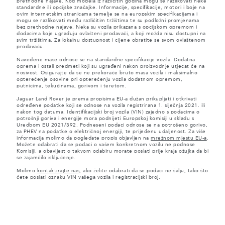
prethodne najave. Kod modela iz različitih godina mogu se razlikovati neke
standardne ili opcijske značajke. Informacije, specifikacije, motori i boje na
ovim internetskim stranicama temelje se na europskim specifikacijama i
mogu se razlikovati među različitim tržištima te su podložni promjenama
bez prethodne najave. Neka su vozila prikazana s opcijskom opremom i
dodacima koje ugrađuju ovlašteni prodavači, a koji možda nisu dostupni na
svim tržištima. Za lokalnu dostupnost i cijene obratite se svom ovlaštenom
prodavaču.
Navedene mase odnose se na standardne specifikacije vozila. Dodatna
oprema i ostali predmeti koji su ugrađeni nakon proizvodnje utjecat će na
nosivost. Osigurajte da se ne prekorače bruto masa vozila i maksimalno
opterećenje osovine pri opterećenju vozila dodatnom opremom,
putnicima, tekućinama, gorivom i teretom.
Jaguar Land Rover je prema propisima EU-a dužan prikupljati i otkrivati
određene podatke koji se odnose na vozila registrirana 1. siječnja 2021. ili
nakon tog datuma. Identifikacijski broj vozila (VIN) zajedno s podacima o
potrošnji goriva i energije mora podnijeti Europskoj komisiji u skladu s
Uredbom EU 2021/392. Podneseni podaci odnose se na potrošeno gorivo,
za PHEV na podatke o električnoj energiji, te prijeđenu udaljenost. Za više
informacija molimo da pogledate propis objavljen na
mrežnom mjestu EU-a
.
Možete odabrati da se podaci o vašem konkretnom vozilu ne podnose
Komisiji, a obavijest o takvom odabiru morate poslati prije kraja ožujka da bi
se zajamčilo isključenje.
Molimo
kontaktirajte nas
, ako želite odabrati da se podaci ne šalju, tako što
ćete poslati oznaku VIN vašega vozila i registracijski broj.