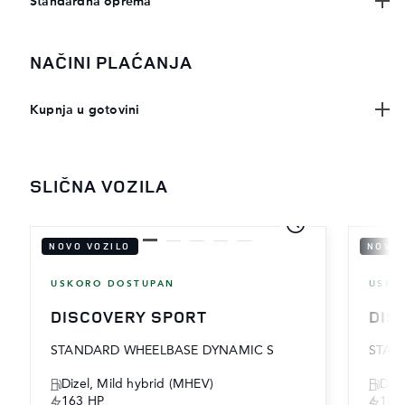
Standardna oprema
NAČINI PLAĆANJA
Kupnja u gotovini
SLIČNA VOZILA
NOVO VOZILO
NOVO 
USKORO DOSTUPAN
USKO
DISCOVERY SPORT
DIS
STANDARD WHEELBASE DYNAMIC S
STAN
Dizel, Mild hybrid (MHEV)
Dize
163 HP
163