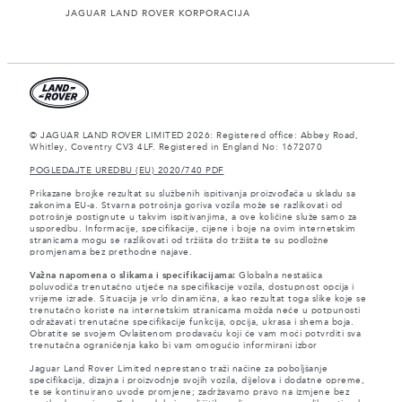
JAGUAR LAND ROVER KORPORACIJA
© JAGUAR LAND ROVER LIMITED 2026: Registered office: Abbey Road,
Whitley, Coventry CV3 4LF. Registered in England No: 1672070
POGLEDAJTE UREDBU (EU) 2020/740 PDF
Prikazane brojke rezultat su službenih ispitivanja proizvođača u skladu sa
zakonima EU-a. Stvarna potrošnja goriva vozila može se razlikovati od
potrošnje postignute u takvim ispitivanjima, a ove količine služe samo za
usporedbu. Informacije, specifikacije, cijene i boje na ovim internetskim
stranicama mogu se razlikovati od tržišta do tržišta te su podložne
promjenama bez prethodne najave.
Važna napomena o slikama i specifikacijama:
Globalna nestašica
poluvodiča trenutačno utječe na specifikacije vozila, dostupnost opcija i
vrijeme izrade. Situacija je vrlo dinamična, a kao rezultat toga slike koje se
trenutačno koriste na internetskim stranicama možda neće u potpunosti
odražavati trenutačne specifikacije funkcija, opcija, ukrasa i shema boja.
Obratite se svojem Ovlaštenom prodavaču koji će vam moći potvrditi sva
trenutačna ograničenja kako bi vam omogućio informirani izbor
Jaguar Land Rover Limited neprestano traži načine za poboljšanje
specifikacija, dizajna i proizvodnje svojih vozila, dijelova i dodatne opreme,
te se kontinuirano uvode promjene; zadržavamo pravo na izmjene bez