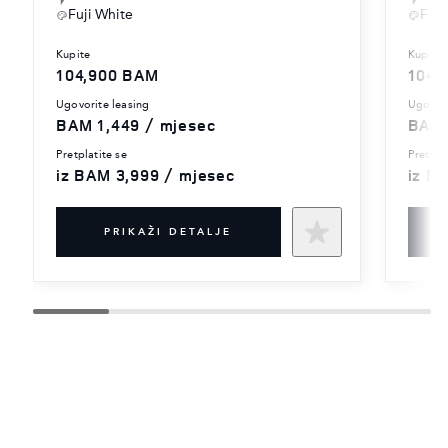
Fuji White
Fuji
kupite
kupite
104,900 BAM
104,
ugovorite leasing
ugovor
BAM 1,449 / mjesec
BAM 
pretplatite se
pretpla
iz BAM 3,999 / mjesec
iz B
PRIKAŽI DETALJE