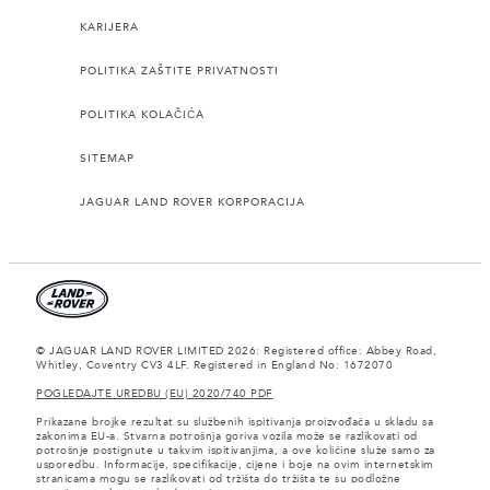
KARIJERA
POLITIKA ZAŠTITE PRIVATNOSTI
POLITIKA KOLAČIĆA
SITEMAP
JAGUAR LAND ROVER KORPORACIJA
© JAGUAR LAND ROVER LIMITED 2026: Registered office: Abbey Road,
Whitley, Coventry CV3 4LF. Registered in England No: 1672070
POGLEDAJTE UREDBU (EU) 2020/740 PDF
Prikazane brojke rezultat su službenih ispitivanja proizvođača u skladu sa
zakonima EU-a. Stvarna potrošnja goriva vozila može se razlikovati od
potrošnje postignute u takvim ispitivanjima, a ove količine služe samo za
usporedbu. Informacije, specifikacije, cijene i boje na ovim internetskim
stranicama mogu se razlikovati od tržišta do tržišta te su podložne