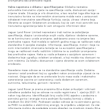
promjenama bez prethodne najave.
Važna napomena o slikama i specifikacijama:
Globalna nestašica
poluvodiča trenutačno utječe na specifikacije vozila, dostupnost opcija i
vrijeme izrade. Situacija je vrlo dinamična, a kao rezultat toga slike koje se
trenutačno koriste na internetskim stranicama možda neće u potpunosti
odražavati trenutačne specifikacije funkcija, opcija, ukrasa i shema boja.
Obratite se svojem Ovlaštenom prodavaču koji će vam moći potvrditi sva
trenutačna ograničenja kako bi vam omogućio informirani izbor
Jaguar Land Rover Limited neprestano traži načine za poboljšanje
specifikacija, dizajna i proizvodnje svojih vozila, dijelova i dodatne opreme,
te se kontinuirano uvode promjene; zadržavamo pravo na izmjene bez
prethodne najave. Kod modela iz različitih godina mogu se razlikovati neke
standardne ili opcijske značajke. Informacije, specifikacije, motori i boje na
ovim internetskim stranicama temelje se na europskim specifikacijama i
mogu se razlikovati među različitim tržištima te su podložni promjenama
bez prethodne najave. Neka su vozila prikazana s opcijskom opremom i
dodacima koje ugrađuju ovlašteni prodavači, a koji možda nisu dostupni na
svim tržištima. Za lokalnu dostupnost i cijene obratite se svom ovlaštenom
prodavaču.
Navedene mase odnose se na standardne specifikacije vozila. Dodatna
oprema i ostali predmeti koji su ugrađeni nakon proizvodnje utjecat će na
nosivost. Osigurajte da se ne prekorače bruto masa vozila i maksimalno
opterećenje osovine pri opterećenju vozila dodatnom opremom,
putnicima, tekućinama, gorivom i teretom.
Jaguar Land Rover je prema propisima EU-a dužan prikupljati i otkrivati
određene podatke koji se odnose na vozila registrirana 1. siječnja 2021. ili
nakon tog datuma. Identifikacijski broj vozila (VIN) zajedno s podacima o
potrošnji goriva i energije mora podnijeti Europskoj komisiji u skladu s
Uredbom EU 2021/392. Podneseni podaci odnose se na potrošeno gorivo,
za PHEV na podatke o električnoj energiji, te prijeđenu udaljenost. Za više
informacija molimo da pogledate propis objavljen na
mrežnom mjestu EU-a
.