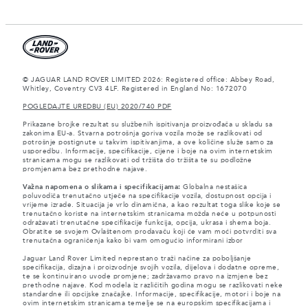
© JAGUAR LAND ROVER LIMITED 2026: Registered office: Abbey Road,
Whitley, Coventry CV3 4LF. Registered in England No: 1672070
POGLEDAJTE UREDBU (EU) 2020/740 PDF
Prikazane brojke rezultat su službenih ispitivanja proizvođača u skladu sa
zakonima EU-a. Stvarna potrošnja goriva vozila može se razlikovati od
potrošnje postignute u takvim ispitivanjima, a ove količine služe samo za
usporedbu. Informacije, specifikacije, cijene i boje na ovim internetskim
stranicama mogu se razlikovati od tržišta do tržišta te su podložne
promjenama bez prethodne najave.
Važna napomena o slikama i specifikacijama:
Globalna nestašica
poluvodiča trenutačno utječe na specifikacije vozila, dostupnost opcija i
vrijeme izrade. Situacija je vrlo dinamična, a kao rezultat toga slike koje se
trenutačno koriste na internetskim stranicama možda neće u potpunosti
odražavati trenutačne specifikacije funkcija, opcija, ukrasa i shema boja.
Obratite se svojem Ovlaštenom prodavaču koji će vam moći potvrditi sva
trenutačna ograničenja kako bi vam omogućio informirani izbor
Jaguar Land Rover Limited neprestano traži načine za poboljšanje
specifikacija, dizajna i proizvodnje svojih vozila, dijelova i dodatne opreme,
te se kontinuirano uvode promjene; zadržavamo pravo na izmjene bez
prethodne najave. Kod modela iz različitih godina mogu se razlikovati neke
standardne ili opcijske značajke. Informacije, specifikacije, motori i boje na
ovim internetskim stranicama temelje se na europskim specifikacijama i