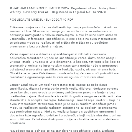
© JAGUAR LAND ROVER LIMITED 2026: Registered office: Abbey Road,
Whitley, Coventry CV3 4LF. Registered in England No: 1672070
POGLEDAJTE UREDBU (EU) 2020/740 PDF
Prikazane brojke rezultat su službenih ispitivanja proizvođača u skladu sa
zakonima EU-a. Stvarna potrošnja goriva vozila može se razlikovati od
potrošnje postignute u takvim ispitivanjima, a ove količine služe samo za
usporedbu. Informacije, specifikacije, cijene i boje na ovim internetskim
stranicama mogu se razlikovati od tržišta do tržišta te su podložne
promjenama bez prethodne najave.
Važna napomena o slikama i specifikacijama:
Globalna nestašica
poluvodiča trenutačno utječe na specifikacije vozila, dostupnost opcija i
vrijeme izrade. Situacija je vrlo dinamična, a kao rezultat toga slike koje se
trenutačno koriste na internetskim stranicama možda neće u potpunosti
odražavati trenutačne specifikacije funkcija, opcija, ukrasa i shema boja.
Obratite se svojem Ovlaštenom prodavaču koji će vam moći potvrditi sva
trenutačna ograničenja kako bi vam omogućio informirani izbor
Jaguar Land Rover Limited neprestano traži načine za poboljšanje
specifikacija, dizajna i proizvodnje svojih vozila, dijelova i dodatne opreme,
te se kontinuirano uvode promjene; zadržavamo pravo na izmjene bez
prethodne najave. Kod modela iz različitih godina mogu se razlikovati neke
standardne ili opcijske značajke. Informacije, specifikacije, motori i boje na
ovim internetskim stranicama temelje se na europskim specifikacijama i
mogu se razlikovati među različitim tržištima te su podložni promjenama
bez prethodne najave. Neka su vozila prikazana s opcijskom opremom i
dodacima koje ugrađuju ovlašteni prodavači, a koji možda nisu dostupni na
svim tržištima. Za lokalnu dostupnost i cijene obratite se svom ovlaštenom
prodavaču.
Navedene mase odnose se na standardne specifikacije vozila. Dodatna