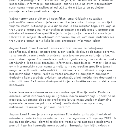
potrošnje postignute u takvim ispitivanjima, a ove količine služe samo za
usporedbu. Informacije, specifikacije, cijene i boje na ovim internetskim
stranicama mogu se razlikovati od tržišta do tržišta te su podložne
promjenama bez prethodne najave.
Važna napomena o slikama i specifikacijama:
Globalna nestašica
poluvodiča trenutačno utječe na specifikacije vozila, dostupnost opcija i
vrijeme izrade. Situacija je vrlo dinamična, a kao rezultat toga slike koje se
trenutačno koriste na internetskim stranicama možda neće u potpunosti
odražavati trenutačne specifikacije funkcija, opcija, ukrasa i shema boja.
Obratite se svojem Ovlaštenom prodavaču koji će vam moći potvrditi sva
trenutačna ograničenja kako bi vam omogućio informirani izbor
Jaguar Land Rover Limited neprestano traži načine za poboljšanje
specifikacija, dizajna i proizvodnje svojih vozila, dijelova i dodatne opreme,
te se kontinuirano uvode promjene; zadržavamo pravo na izmjene bez
prethodne najave. Kod modela iz različitih godina mogu se razlikovati neke
standardne ili opcijske značajke. Informacije, specifikacije, motori i boje na
ovim internetskim stranicama temelje se na europskim specifikacijama i
mogu se razlikovati među različitim tržištima te su podložni promjenama
bez prethodne najave. Neka su vozila prikazana s opcijskom opremom i
dodacima koje ugrađuju ovlašteni prodavači, a koji možda nisu dostupni na
svim tržištima. Za lokalnu dostupnost i cijene obratite se svom ovlaštenom
prodavaču.
Navedene mase odnose se na standardne specifikacije vozila. Dodatna
oprema i ostali predmeti koji su ugrađeni nakon proizvodnje utjecat će na
nosivost. Osigurajte da se ne prekorače bruto masa vozila i maksimalno
opterećenje osovine pri opterećenju vozila dodatnom opremom,
putnicima, tekućinama, gorivom i teretom.
Jaguar Land Rover je prema propisima EU-a dužan prikupljati i otkrivati
određene podatke koji se odnose na vozila registrirana 1. siječnja 2021. ili
nakon tog datuma. Identifikacijski broj vozila (VIN) zajedno s podacima o
potrošnji goriva i energije mora podnijeti Europskoj komisiji u skladu s