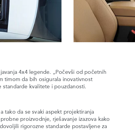
javanja 4x4 legende. „Počevši od početnih
im timom da bih osigurala inovativnost
e standarde kvalitete i pouzdanosti.
tako da se svaki aspekt projektiranja
za probne proizvodnje, rješavanje izazova kako
adovoljili rigorozne standarde postavljene za