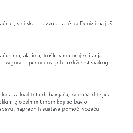
čnici, serijska proizvodnja. A za Deniz ima još
ačunima, alatima, troškovima projektiranja i
i osigurali općeniti uspjeh i održivost svakog
ekata za kvalitetu dobavljača, zatim Voditeljica
nolikim globalnim timom koji se bavio
 zabavu, naprednih sustava pomoći vozaču i