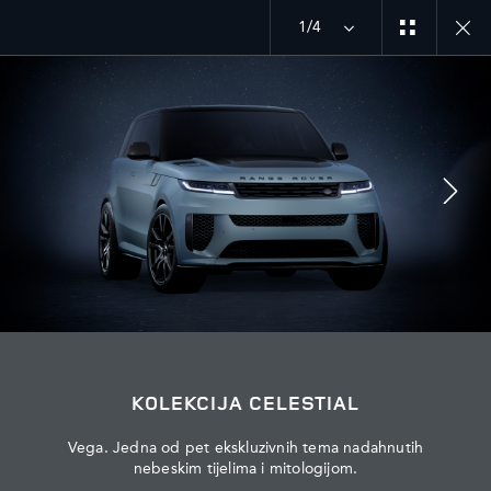
1/4
MENU
ISTRAŽITE SV
CELESTIAL EDITION
PRIDRUŽITE SE RAZGOVORU
KOLEKCIJA CELESTIAL
Vega. Jedna od pet ekskluzivnih tema nadahnutih
nebeskim tijelima i mitologijom.