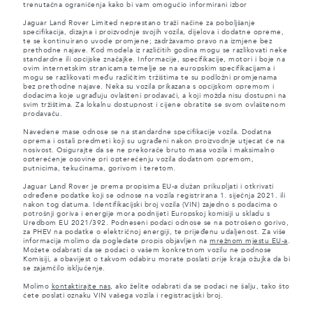
trenutačna ograničenja kako bi vam omogućio informirani izbor
Jaguar Land Rover Limited neprestano traži načine za poboljšanje
specifikacija, dizajna i proizvodnje svojih vozila, dijelova i dodatne opreme,
te se kontinuirano uvode promjene; zadržavamo pravo na izmjene bez
prethodne najave. Kod modela iz različitih godina mogu se razlikovati neke
standardne ili opcijske značajke. Informacije, specifikacije, motori i boje na
ovim internetskim stranicama temelje se na europskim specifikacijama i
mogu se razlikovati među različitim tržištima te su podložni promjenama
bez prethodne najave. Neka su vozila prikazana s opcijskom opremom i
dodacima koje ugrađuju ovlašteni prodavači, a koji možda nisu dostupni na
svim tržištima. Za lokalnu dostupnost i cijene obratite se svom ovlaštenom
prodavaču.
Navedene mase odnose se na standardne specifikacije vozila. Dodatna
oprema i ostali predmeti koji su ugrađeni nakon proizvodnje utjecat će na
nosivost. Osigurajte da se ne prekorače bruto masa vozila i maksimalno
opterećenje osovine pri opterećenju vozila dodatnom opremom,
putnicima, tekućinama, gorivom i teretom.
Jaguar Land Rover je prema propisima EU-a dužan prikupljati i otkrivati
određene podatke koji se odnose na vozila registrirana 1. siječnja 2021. ili
nakon tog datuma. Identifikacijski broj vozila (VIN) zajedno s podacima o
potrošnji goriva i energije mora podnijeti Europskoj komisiji u skladu s
Uredbom EU 2021/392. Podneseni podaci odnose se na potrošeno gorivo,
za PHEV na podatke o električnoj energiji, te prijeđenu udaljenost. Za više
informacija molimo da pogledate propis objavljen na
mrežnom mjestu EU-a
.
Možete odabrati da se podaci o vašem konkretnom vozilu ne podnose
Komisiji, a obavijest o takvom odabiru morate poslati prije kraja ožujka da bi
se zajamčilo isključenje.
Molimo
kontaktirajte nas
, ako želite odabrati da se podaci ne šalju, tako što
ćete poslati oznaku VIN vašega vozila i registracijski broj.