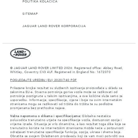
POLITIKA KOLAČIĆA
SITEMAP
JAGUAR LAND ROVER KORPORACIJA
© JAGUAR LAND ROVER LIMITED 2026: Registered office: Abbey Road,
Whitley, Coventry CV3 4LF. Registered in England No: 1672070
POGLEDAJTE UREDBU (EU) 2020/740 PDF
Prikazane brojke rezultat su službenih ispitivanja proizvođača u skladu sa
zakonima EU-a. Stvarna potrošnja goriva vozila može se razlikovati od
potrošnje postignute u takvim ispitivanjima, a ove količine služe samo za
usporedbu. Informacije, specifikacije, cijene i boje na ovim internetskim
stranicama mogu se razlikovati od tržišta do tržišta te su podložne
promjenama bez prethodne najave.
Važna napomena o slikama i specifikacijama:
Globalna nestašica
poluvodiča trenutačno utječe na specifikacije vozila, dostupnost opcija i
vrijeme izrade. Situacija je vrlo dinamična, a kao rezultat toga slike koje se
trenutačno koriste na internetskim stranicama možda neće u potpunosti
odražavati trenutačne specifikacije funkcija, opcija, ukrasa i shema boja.
Obratite se svojem Ovlaštenom prodavaču koji će vam moći potvrditi sva