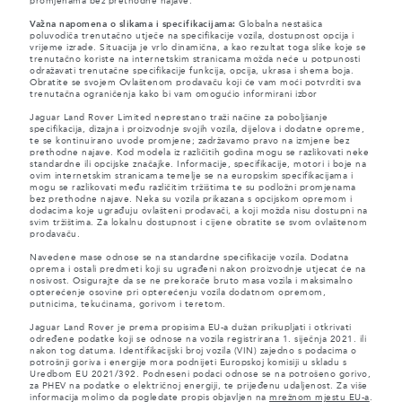
promjenama bez prethodne najave.
Važna napomena o slikama i specifikacijama:
Globalna nestašica
poluvodiča trenutačno utječe na specifikacije vozila, dostupnost opcija i
vrijeme izrade. Situacija je vrlo dinamična, a kao rezultat toga slike koje se
trenutačno koriste na internetskim stranicama možda neće u potpunosti
odražavati trenutačne specifikacije funkcija, opcija, ukrasa i shema boja.
Obratite se svojem Ovlaštenom prodavaču koji će vam moći potvrditi sva
trenutačna ograničenja kako bi vam omogućio informirani izbor
Jaguar Land Rover Limited neprestano traži načine za poboljšanje
specifikacija, dizajna i proizvodnje svojih vozila, dijelova i dodatne opreme,
te se kontinuirano uvode promjene; zadržavamo pravo na izmjene bez
prethodne najave. Kod modela iz različitih godina mogu se razlikovati neke
standardne ili opcijske značajke. Informacije, specifikacije, motori i boje na
ovim internetskim stranicama temelje se na europskim specifikacijama i
mogu se razlikovati među različitim tržištima te su podložni promjenama
bez prethodne najave. Neka su vozila prikazana s opcijskom opremom i
dodacima koje ugrađuju ovlašteni prodavači, a koji možda nisu dostupni na
svim tržištima. Za lokalnu dostupnost i cijene obratite se svom ovlaštenom
prodavaču.
Navedene mase odnose se na standardne specifikacije vozila. Dodatna
oprema i ostali predmeti koji su ugrađeni nakon proizvodnje utjecat će na
nosivost. Osigurajte da se ne prekorače bruto masa vozila i maksimalno
opterećenje osovine pri opterećenju vozila dodatnom opremom,
putnicima, tekućinama, gorivom i teretom.
Jaguar Land Rover je prema propisima EU-a dužan prikupljati i otkrivati
određene podatke koji se odnose na vozila registrirana 1. siječnja 2021. ili
nakon tog datuma. Identifikacijski broj vozila (VIN) zajedno s podacima o
potrošnji goriva i energije mora podnijeti Europskoj komisiji u skladu s
Uredbom EU 2021/392. Podneseni podaci odnose se na potrošeno gorivo,
za PHEV na podatke o električnoj energiji, te prijeđenu udaljenost. Za više
informacija molimo da pogledate propis objavljen na
mrežnom mjestu EU-a
.