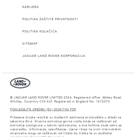
KARIJERA
POLITIKA ZAŠTITE PRIVATNOSTI
POLITIKA KOLAČIĆA
SITEMAP
JAGUAR LAND ROVER KORPORACIJA
© JAGUAR LAND ROVER LIMITED 2026: Registered office: Abbey Road,
Whitley, Coventry CV3 4LF. Registered in England No: 1672070
POGLEDAJTE UREDBU (EU) 2020/740 PDF
Prikazane brojke rezultat su službenih ispitivanja proizvođača u skladu sa
zakonima EU-a. Stvarna potrošnja goriva vozila može se razlikovati od
potrošnje postignute u takvim ispitivanjima, a ove količine služe samo za
usporedbu. Informacije, specifikacije, cijene i boje na ovim internetskim
stranicama mogu se razlikovati od tržišta do tržišta te su podložne