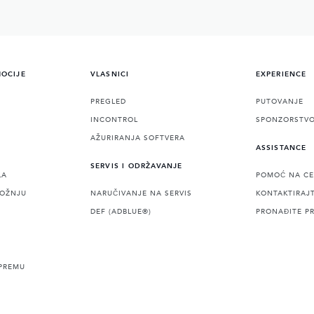
MOCIJE
VLASNICI
EXPERIENCE
PREGLED
PUTOVANJE
INCONTROL
SPONZORSTV
AŽURIRANJA SOFTVERA
ASSISTANCE
SERVIS I ODRŽAVANJE
LA
POMOĆ NA CE
VOŽNJU
NARUČIVANJE NA SERVIS
KONTAKTIRAJ
DEF (ADBLUE®)
PRONAĐITE P
PREMU