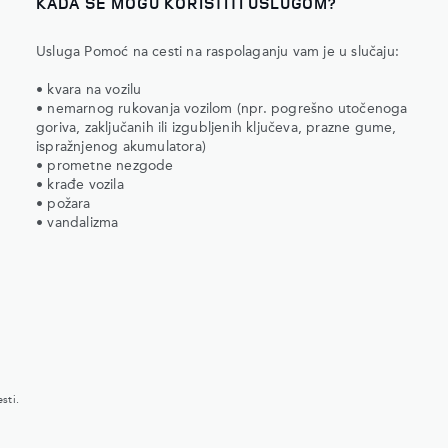
KADA SE MOGU KORISTITI USLUGOM?
Usluga Pomoć na cesti na raspolaganju vam je u slučaju:
• kvara na vozilu
• nemarnog rukovanja vozilom (npr. pogrešno utočenoga
goriva, zaključanih ili izgubljenih ključeva, prazne gume,
ispražnjenog akumulatora)
• prometne nezgode
• krađe vozila
• požara
• vandalizma
sti.