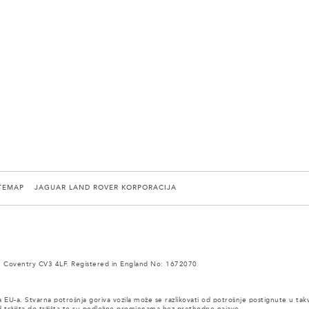
TEMAP
JAGUAR LAND ROVER KORPORACIJA
 Coventry CV3 4LF. Registered in England No: 1672070
a EU-a. Stvarna potrošnja goriva vozila može se razlikovati od potrošnje postignute u tak
 od tržišta do tržišta te su podložne promjenama bez prethodne najave.