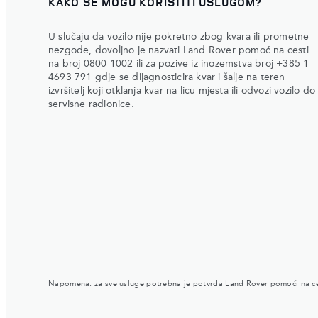
KAKO SE MOGU KORISTITI USLUGOM?
U slučaju da vozilo nije pokretno zbog kvara ili prometne
nezgode, dovoljno je nazvati Land Rover pomoć na cesti
na broj 0800 1002 ili za pozive iz inozemstva broj +385 1
4693 791 gdje se dijagnosticira kvar i šalje na teren
izvršitelj koji otklanja kvar na licu mjesta ili odvozi vozilo do
servisne radionice.
Napomena: za sve usluge potrebna je potvrda Land Rover pomoći na ce