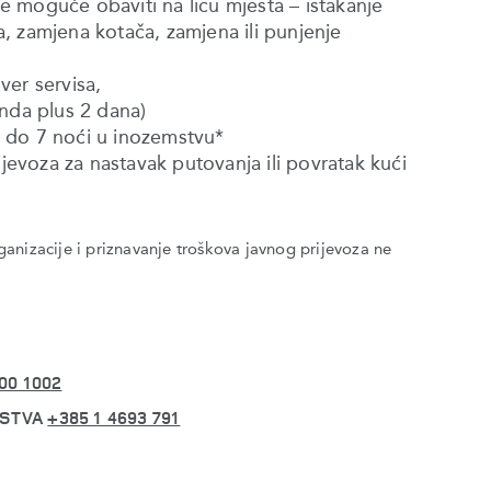
 je moguće obaviti na licu mjesta – istakanje
, zamjena kotača, zamjena ili punjenje
ver servisa,
enda plus 2 dana)
li do 7 noći u inozemstvu*
ijevoza za nastavak putovanja ili povratak kući
anizacije i priznavanje troškova javnog prijevoza ne
00 1002
MSTVA
+385 1 4693 791