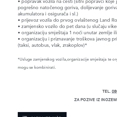
• popravak vozila na cesti (sitni popravci koje
pogrešno natočenog goriva, dolijevanje goriva
akumulatora i osigurača i sl.)
• prijevoz vozila do prvog ovlaštenog Land Ro
• zamjensko vozilo do pet dana (u slučaju vik
• organizaciju smještaja 1 noći unutar zemlje i
• organizaciju i priznavanje troškova javnog pr
(taksi, autobus, vlak, zrakoplov)*
*Usluge zamjenskog vozila,organizacije smještaja te org
mogu se kombinirati.
TEL.
08
ZA POZIVE IZ INOZE