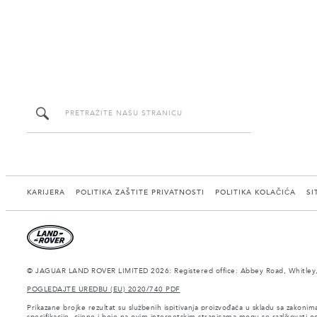
KARIJERA
POLITIKA ZAŠTITE PRIVATNOSTI
POLITIKA KOLAČIĆA
SI
© JAGUAR LAND ROVER LIMITED 2026: Registered office: Abbey Road, Whitley,
POGLEDAJTE UREDBU (EU) 2020/740 PDF
Prikazane brojke rezultat su službenih ispitivanja proizvođača u skladu sa zakonim
specifikacije, cijene i boje na ovim internetskim stranicama mogu se razlikovati