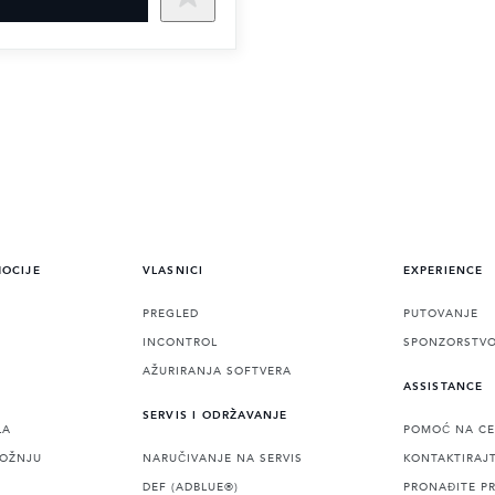
MOCIJE
VLASNICI
EXPERIENCE
PREGLED
PUTOVANJE
INCONTROL
SPONZORSTV
AŽURIRANJA SOFTVERA
ASSISTANCE
SERVIS I ODRŽAVANJE
LA
POMOĆ NA CE
VOŽNJU
NARUČIVANJE NA SERVIS
KONTAKTIRAJ
DEF (ADBLUE®)
PRONAĐITE P