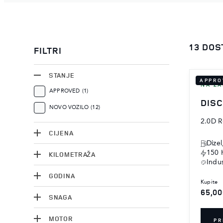
13 DOS
FILTRI
STANJE
APPRO
NA ZA
APPROVED
(1)
DIS
NOVO VOZILO
(12)
2.0D 
CIJENA
Dize
150 
KILOMETRAŽA
Indus
GODINA
kupite
65,0
SNAGA
MOTOR
PR