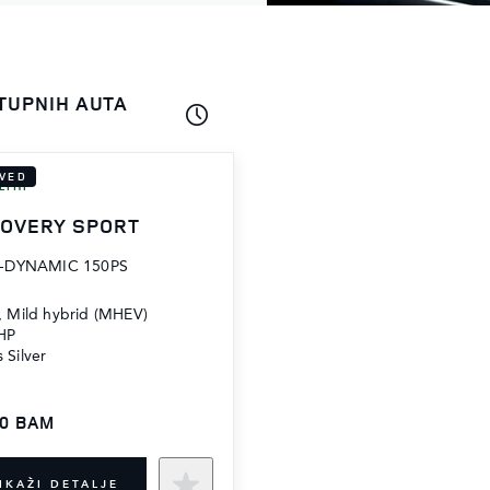
TUPNIH AUTA
VED
LIHI
COVERY SPORT
R-DYNAMIC 150PS
l, Mild hybrid (MHEV)
HP
 Silver
00 BAM
IKAŽI DETALJE