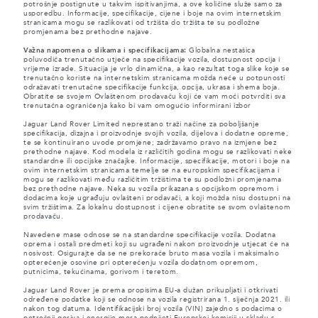
potrošnje postignute u takvim ispitivanjima, a ove količine služe samo za
usporedbu. Informacije, specifikacije, cijene i boje na ovim internetskim
stranicama mogu se razlikovati od tržišta do tržišta te su podložne
promjenama bez prethodne najave.
Važna napomena o slikama i specifikacijama:
Globalna nestašica
poluvodiča trenutačno utječe na specifikacije vozila, dostupnost opcija i
vrijeme izrade. Situacija je vrlo dinamična, a kao rezultat toga slike koje se
trenutačno koriste na internetskim stranicama možda neće u potpunosti
odražavati trenutačne specifikacije funkcija, opcija, ukrasa i shema boja.
Obratite se svojem Ovlaštenom prodavaču koji će vam moći potvrditi sva
trenutačna ograničenja kako bi vam omogućio informirani izbor
Jaguar Land Rover Limited neprestano traži načine za poboljšanje
specifikacija, dizajna i proizvodnje svojih vozila, dijelova i dodatne opreme,
te se kontinuirano uvode promjene; zadržavamo pravo na izmjene bez
prethodne najave. Kod modela iz različitih godina mogu se razlikovati neke
standardne ili opcijske značajke. Informacije, specifikacije, motori i boje na
ovim internetskim stranicama temelje se na europskim specifikacijama i
mogu se razlikovati među različitim tržištima te su podložni promjenama
bez prethodne najave. Neka su vozila prikazana s opcijskom opremom i
dodacima koje ugrađuju ovlašteni prodavači, a koji možda nisu dostupni na
svim tržištima. Za lokalnu dostupnost i cijene obratite se svom ovlaštenom
prodavaču.
Navedene mase odnose se na standardne specifikacije vozila. Dodatna
oprema i ostali predmeti koji su ugrađeni nakon proizvodnje utjecat će na
nosivost. Osigurajte da se ne prekorače bruto masa vozila i maksimalno
opterećenje osovine pri opterećenju vozila dodatnom opremom,
putnicima, tekućinama, gorivom i teretom.
Jaguar Land Rover je prema propisima EU-a dužan prikupljati i otkrivati
određene podatke koji se odnose na vozila registrirana 1. siječnja 2021. ili
nakon tog datuma. Identifikacijski broj vozila (VIN) zajedno s podacima o