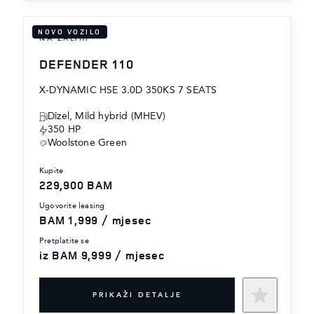
NOVO VOZILO
NA ZALIHI
DEFENDER 110
X-DYNAMIC HSE 3.0D 350KS 7 SEATS
Dizel, Mild hybrid (MHEV)
350 HP
Woolstone Green
kupite
229,900 BAM
ugovorite leasing
BAM 1,999 / mjesec
pretplatite se
iz BAM 9,999 / mjesec
PRIKAŽI DETALJE