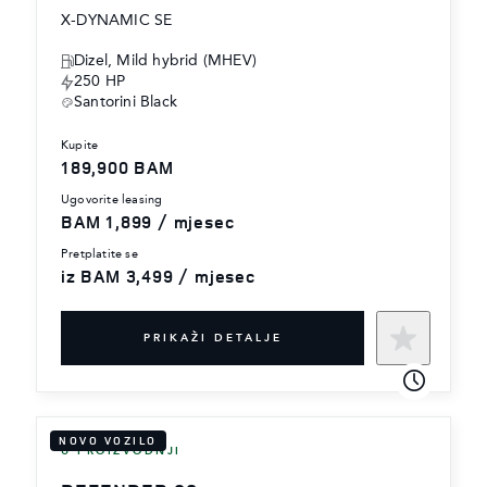
X-DYNAMIC SE
Dizel, Mild hybrid (MHEV)
250 HP
Santorini Black
kupite
189,900 BAM
ugovorite leasing
BAM 1,899 / mjesec
pretplatite se
iz BAM 3,499 / mjesec
PRIKAŽI DETALJE
NOVO VOZILO
U PROIZVODNJI