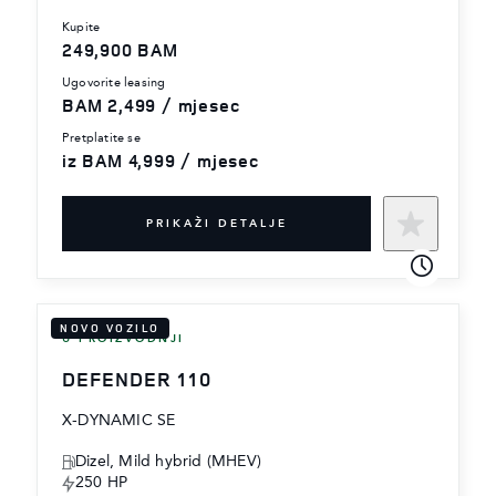
kupite
249,900 BAM
ugovorite leasing
BAM 2,499 / mjesec
pretplatite se
iz BAM 4,999 / mjesec
PRIKAŽI DETALJE
NOVO VOZILO
U PROIZVODNJI
DEFENDER 110
X-DYNAMIC SE
Dizel, Mild hybrid (MHEV)
250 HP