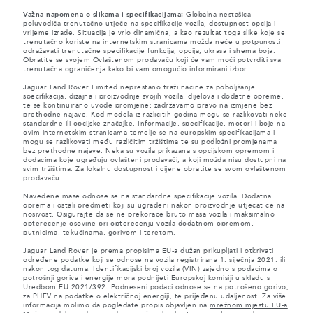
Važna napomena o slikama i specifikacijama:
Globalna nestašica
poluvodiča trenutačno utječe na specifikacije vozila, dostupnost opcija i
vrijeme izrade. Situacija je vrlo dinamična, a kao rezultat toga slike koje se
trenutačno koriste na internetskim stranicama možda neće u potpunosti
odražavati trenutačne specifikacije funkcija, opcija, ukrasa i shema boja.
Obratite se svojem Ovlaštenom prodavaču koji će vam moći potvrditi sva
trenutačna ograničenja kako bi vam omogućio informirani izbor
Jaguar Land Rover Limited neprestano traži načine za poboljšanje
specifikacija, dizajna i proizvodnje svojih vozila, dijelova i dodatne opreme,
te se kontinuirano uvode promjene; zadržavamo pravo na izmjene bez
prethodne najave. Kod modela iz različitih godina mogu se razlikovati neke
standardne ili opcijske značajke. Informacije, specifikacije, motori i boje na
ovim internetskim stranicama temelje se na europskim specifikacijama i
mogu se razlikovati među različitim tržištima te su podložni promjenama
bez prethodne najave. Neka su vozila prikazana s opcijskom opremom i
dodacima koje ugrađuju ovlašteni prodavači, a koji možda nisu dostupni na
svim tržištima. Za lokalnu dostupnost i cijene obratite se svom ovlaštenom
prodavaču.
Navedene mase odnose se na standardne specifikacije vozila. Dodatna
oprema i ostali predmeti koji su ugrađeni nakon proizvodnje utjecat će na
nosivost. Osigurajte da se ne prekorače bruto masa vozila i maksimalno
opterećenje osovine pri opterećenju vozila dodatnom opremom,
putnicima, tekućinama, gorivom i teretom.
Jaguar Land Rover je prema propisima EU-a dužan prikupljati i otkrivati
određene podatke koji se odnose na vozila registrirana 1. siječnja 2021. ili
nakon tog datuma. Identifikacijski broj vozila (VIN) zajedno s podacima o
potrošnji goriva i energije mora podnijeti Europskoj komisiji u skladu s
Uredbom EU 2021/392. Podneseni podaci odnose se na potrošeno gorivo,
za PHEV na podatke o električnoj energiji, te prijeđenu udaljenost. Za više
informacija molimo da pogledate propis objavljen na
mrežnom mjestu EU-a
.