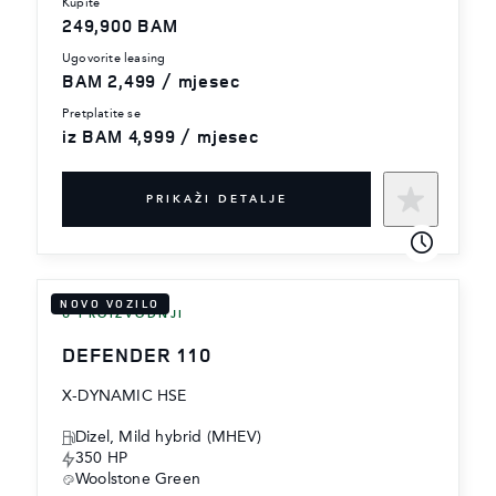
kupite
249,900 BAM
ugovorite leasing
BAM 2,499 / mjesec
pretplatite se
iz BAM 4,999 / mjesec
PRIKAŽI DETALJE
NOVO VOZILO
U PROIZVODNJI
DEFENDER 110
X-DYNAMIC HSE
Dizel, Mild hybrid (MHEV)
350 HP
Woolstone Green