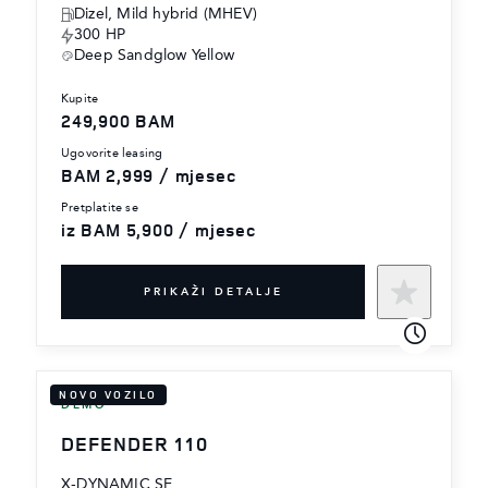
Dizel, Mild hybrid (MHEV)
300 HP
Deep Sandglow Yellow
kupite
249,900 BAM
ugovorite leasing
BAM 2,999 / mjesec
pretplatite se
iz BAM 5,900 / mjesec
PRIKAŽI DETALJE
NOVO VOZILO
DEMO
DEFENDER 110
X-DYNAMIC SE