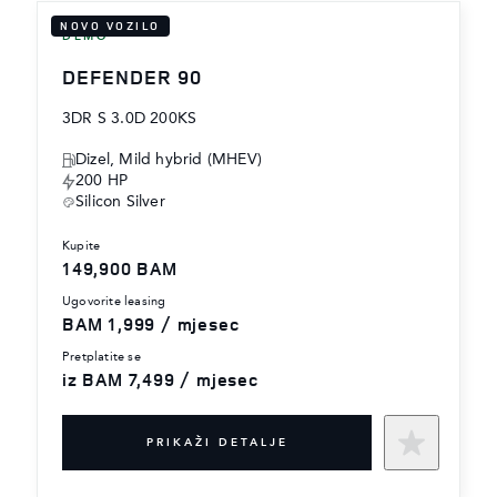
NOVO VOZILO
DEMO
DEFENDER 90
3DR S 3.0D 200KS
Dizel, Mild hybrid (MHEV)
200 HP
Silicon Silver
kupite
149,900 BAM
ugovorite leasing
BAM 1,999 / mjesec
pretplatite se
iz BAM 7,499 / mjesec
PRIKAŽI DETALJE