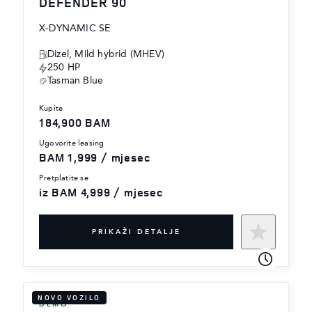
DEFENDER 90
X-DYNAMIC SE
Dizel, Mild hybrid (MHEV)
250 HP
Tasman Blue
kupite
184,900 BAM
ugovorite leasing
BAM 1,999 / mjesec
pretplatite se
iz BAM 4,999 / mjesec
PRIKAŽI DETALJE
NOVO VOZILO
DEMO