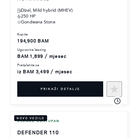
Dizel, Mild hybrid (MHEV)
250 HP
Gondwana Stone
kupite
194,900 BAM
ugovorite leasing
BAM 1,899 / mjesec
pretplatite se
iz BAM 3,499 / mjesec
PRIKAŽI DETALJE
NOVO VOZILO
USKORO DOSTUPAN
DEFENDER 110