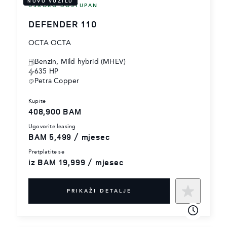
NOVO VOZILO
USKORO DOSTUPAN
DEFENDER 110
OCTA OCTA
Benzin, Mild hybrid (MHEV)
635 HP
Petra Copper
kupite
408,900 BAM
ugovorite leasing
BAM 5,499 / mjesec
pretplatite se
iz BAM 19,999 / mjesec
PRIKAŽI DETALJE