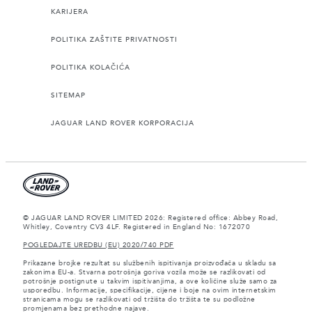
KARIJERA
POLITIKA ZAŠTITE PRIVATNOSTI
POLITIKA KOLAČIĆA
SITEMAP
JAGUAR LAND ROVER KORPORACIJA
© JAGUAR LAND ROVER LIMITED 2026: Registered office: Abbey Road,
Whitley, Coventry CV3 4LF. Registered in England No: 1672070
POGLEDAJTE UREDBU (EU) 2020/740 PDF
Prikazane brojke rezultat su službenih ispitivanja proizvođača u skladu sa
zakonima EU-a. Stvarna potrošnja goriva vozila može se razlikovati od
potrošnje postignute u takvim ispitivanjima, a ove količine služe samo za
usporedbu. Informacije, specifikacije, cijene i boje na ovim internetskim
stranicama mogu se razlikovati od tržišta do tržišta te su podložne
promjenama bez prethodne najave.