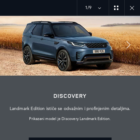
Istražite našu trenutačnu ponudu vozila Discovery
1/9
MENU
PRIDRUŽITE SE RAZGOVORU
DISCOVERY
Landmark Edition ističe se odvažnim i profinjenim detaljima.
Prikazani model je Discovery Landmark Edition.