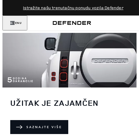
Istražite našu trenutačnu ponudu vozila Defender
MENU
UŽITAK JE ZAJAMČEN
SAZNAJTE VIŠE