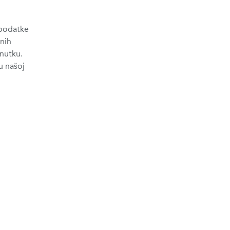
 podatke
nih
nutku.
u našoj