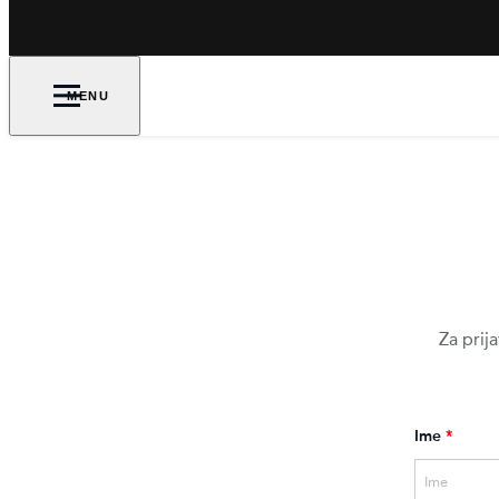
MENU
Za prij
Ime
*