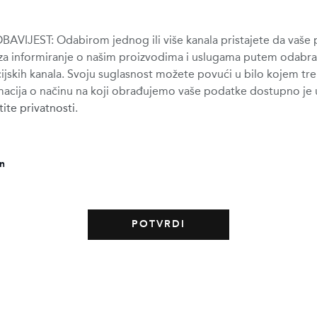
AVIJEST: Odabirom jednog ili više kanala pristajete da vaše
za informiranje o našim proizvodima i uslugama putem odabra
jskih kanala. Svoju suglasnost možete povući u bilo kojem tre
macija o načinu na koji obrađujemo vaše podatke dostupno je 
štite privatnosti
.
on