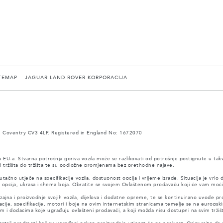
TEMAP
JAGUAR LAND ROVER KORPORACIJA
 Coventry CV3 4LF. Registered in England No: 1672070
a EU-a. Stvarna potrošnja goriva vozila može se razlikovati od potrošnje postignute u tak
 od tržišta do tržišta te su podložne promjenama bez prethodne najave.
tačno utječe na specifikacije vozila, dostupnost opcija i vrijeme izrade. Situacija je vrlo
, opcija, ukrasa i shema boja. Obratite se svojem Ovlaštenom prodavaču koji će vam moći
dizajna i proizvodnje svojih vozila, dijelova i dodatne opreme, te se kontinuirano uvod
acije, specifikacije, motori i boje na ovim internetskim stranicama temelje se na europski
i dodacima koje ugrađuju ovlašteni prodavači, a koji možda nisu dostupni na svim tržiš