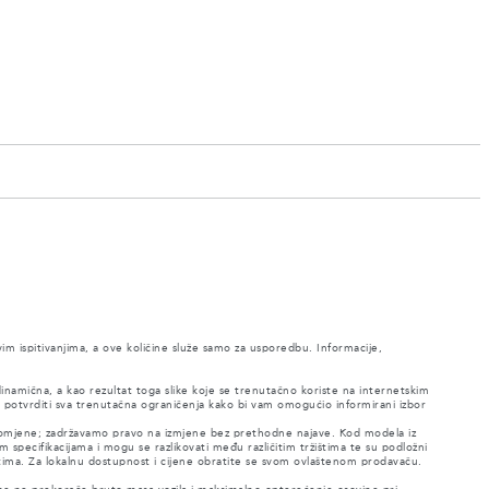
vim ispitivanjima, a ove količine služe samo za usporedbu. Informacije,
 dinamična, a kao rezultat toga slike koje se trenutačno koriste na internetskim
 potvrditi sva trenutačna ograničenja kako bi vam omogućio informirani izbor
e promjene; zadržavamo pravo na izmjene bez prethodne najave. Kod modela iz
m specifikacijama i mogu se razlikovati među različitim tržištima te su podložni
tima. Za lokalnu dostupnost i cijene obratite se svom ovlaštenom prodavaču.