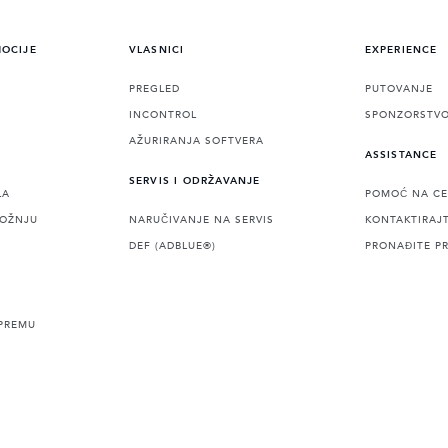
MOCIJE
VLASNICI
EXPERIENCE
PREGLED
PUTOVANJE
INCONTROL
SPONZORSTV
AŽURIRANJA SOFTVERA
ASSISTANCE
SERVIS I ODRŽAVANJE
LA
POMOĆ NA CE
VOŽNJU
NARUČIVANJE NA SERVIS
KONTAKTIRAJ
DEF (ADBLUE®)
PRONAĐITE P
PREMU