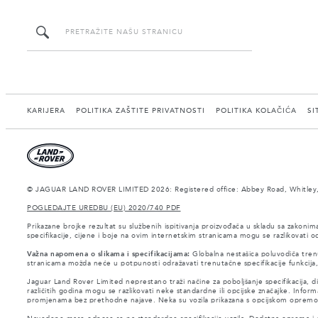
KARIJERA
POLITIKA ZAŠTITE PRIVATNOSTI
POLITIKA KOLAČIĆA
SI
© JAGUAR LAND ROVER LIMITED 2026: Registered office: Abbey Road, Whitley,
POGLEDAJTE UREDBU (EU) 2020/740 PDF
Prikazane brojke rezultat su službenih ispitivanja proizvođača u skladu sa zakonim
specifikacije, cijene i boje na ovim internetskim stranicama mogu se razlikovati
Važna napomena o slikama i specifikacijama:
Globalna nestašica poluvodiča trenu
stranicama možda neće u potpunosti odražavati trenutačne specifikacije funkcija
Jaguar Land Rover Limited neprestano traži načine za poboljšanje specifikacija, 
različitih godina mogu se razlikovati neke standardne ili opcijske značajke. Inform
promjenama bez prethodne najave. Neka su vozila prikazana s opcijskom opremom 