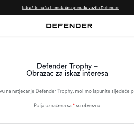
Istražite našu trenutačnu ponudu vozila Defender
Defender Trophy –
Obrazac za iskaz interesa
avu na natjecanje Defender Trophy, molimo ispunite sljedeće 
Polja označena sa
*
su obvezna