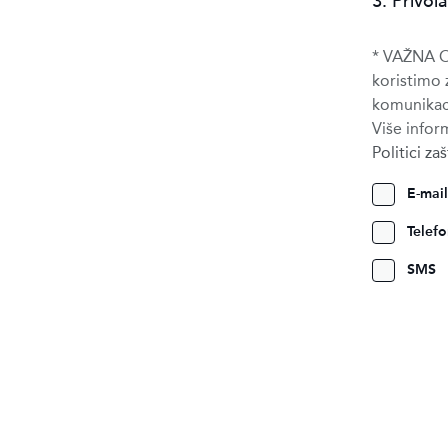
3. Privola
* VAŽNA OB
koristimo 
komunikaci
Više infor
Politici za
E-mail
Telef
SMS