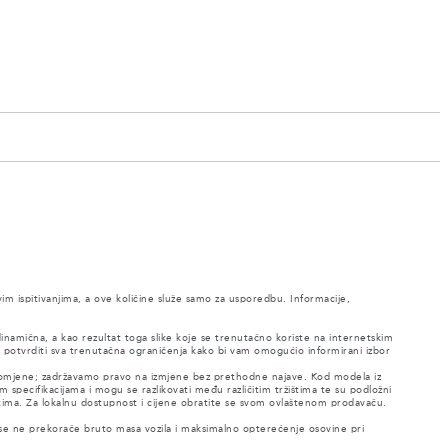
vim ispitivanjima, a ove količine služe samo za usporedbu. Informacije,
 dinamična, a kao rezultat toga slike koje se trenutačno koriste na internetskim
 potvrditi sva trenutačna ograničenja kako bi vam omogućio informirani izbor
e promjene; zadržavamo pravo na izmjene bez prethodne najave. Kod modela iz
m specifikacijama i mogu se razlikovati među različitim tržištima te su podložni
tima. Za lokalnu dostupnost i cijene obratite se svom ovlaštenom prodavaču.
 se ne prekorače bruto masa vozila i maksimalno opterećenje osovine pri