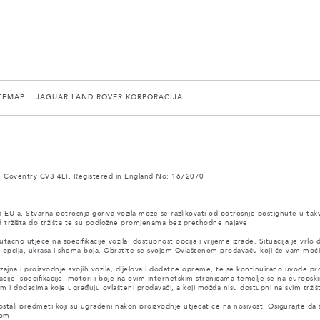
TEMAP
JAGUAR LAND ROVER KORPORACIJA
 Coventry CV3 4LF. Registered in England No: 1672070
a EU-a. Stvarna potrošnja goriva vozila može se razlikovati od potrošnje postignute u tak
 od tržišta do tržišta te su podložne promjenama bez prethodne najave.
tačno utječe na specifikacije vozila, dostupnost opcija i vrijeme izrade. Situacija je vrlo
, opcija, ukrasa i shema boja. Obratite se svojem Ovlaštenom prodavaču koji će vam moći
dizajna i proizvodnje svojih vozila, dijelova i dodatne opreme, te se kontinuirano uvod
acije, specifikacije, motori i boje na ovim internetskim stranicama temelje se na europski
i dodacima koje ugrađuju ovlašteni prodavači, a koji možda nisu dostupni na svim tržiš
tali predmeti koji su ugrađeni nakon proizvodnje utjecat će na nosivost. Osigurajte da
tom.