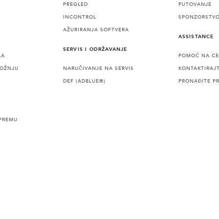
PREGLED
PUTOVANJE
INCONTROL
SPONZORSTV
AŽURIRANJA SOFTVERA
ASSISTANCE
SERVIS I ODRŽAVANJE
LA
POMOĆ NA CE
VOŽNJU
NARUČIVANJE NA SERVIS
KONTAKTIRAJ
DEF (ADBLUE®)
PRONAĐITE P
PREMU