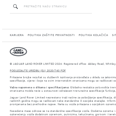
KARIJERA
POLITIKA ZAŠTITE PRIVATNOSTI
POLITIKA KOLAČIĆA
SI
© JAGUAR LAND ROVER LIMITED 2026: Registered office: Abbey Road, Whitley,
POGLEDAJTE UREDBU (EU) 2020/740 PDF
Prikazane brojke rezultat su službenih ispitivanja proizvođača u skladu sa zakonim
specifikacije, cijene i boje na ovim internetskim stranicama mogu se razlikovati
Važna napomena o slikama i specifikacijama:
Globalna nestašica poluvodiča trenu
stranicama možda neće u potpunosti odražavati trenutačne specifikacije funkcija
Jaguar Land Rover Limited neprestano traži načine za poboljšanje specifikacija, 
različitih godina mogu se razlikovati neke standardne ili opcijske značajke. Inform
promjenama bez prethodne najave. Neka su vozila prikazana s opcijskom opremom 
Navedene mase odnose se na standardne specifikacije vozila. Dodatna oprema i os
opterećenju vozila dodatnom opremom, putnicima, tekućinama, gorivom i tere