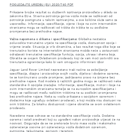
POGLEDAJTE UREDBU (EU) 2020/740 PDF
Prikazane brojke rezultat su službenih ispitivanja proizvođača u skladu sa
zakonima EU-a. Stvarna potrošnja goriva vozila može se razlikovati od
potrošnje postignute u takvim ispitivanjima, a ove količine služe samo za
usporedbu. Informacije, specifikacije, cijene i boje na ovim internetskim
stranicama mogu se razlikovati od tržišta do tržišta te su podložne
promjenama bez prethodne najave.
Važna napomena o slikama i specifikacijama:
Globalna nestašica
poluvodiča trenutačno utječe na specifikacije vozila, dostupnost opcija i
vrijeme izrade. Situacija je vrlo dinamična, a kao rezultat toga slike koje se
trenutačno koriste na internetskim stranicama možda neće u potpunosti
odražavati trenutačne specifikacije funkcija, opcija, ukrasa i shema boja.
Obratite se svojem Ovlaštenom prodavaču koji će vam moći potvrditi sva
trenutačna ograničenja kako bi vam omogućio informirani izbor
Jaguar Land Rover Limited neprestano traži načine za poboljšanje
specifikacija, dizajna i proizvodnje svojih vozila, dijelova i dodatne opreme,
te se kontinuirano uvode promjene; zadržavamo pravo na izmjene bez
prethodne najave. Kod modela iz različitih godina mogu se razlikovati neke
standardne ili opcijske značajke. Informacije, specifikacije, motori i boje na
ovim internetskim stranicama temelje se na europskim specifikacijama i
mogu se razlikovati među različitim tržištima te su podložni promjenama
bez prethodne najave. Neka su vozila prikazana s opcijskom opremom i
dodacima koje ugrađuju ovlašteni prodavači, a koji možda nisu dostupni na
svim tržištima. Za lokalnu dostupnost i cijene obratite se svom ovlaštenom
prodavaču.
Navedene mase odnose se na standardne specifikacije vozila. Dodatna
oprema i ostali predmeti koji su ugrađeni nakon proizvodnje utjecat će na
nosivost. Osigurajte da se ne prekorače bruto masa vozila i maksimalno
opterećenje osovine pri opterećenju vozila dodatnom opremom,
putnicima, tekućinama, gorivom i teretom.