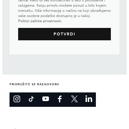
centar kako bi vas kontaktirao u vezi s ponudama i
uslugama. Svoju privolu možete povući u bilo kojem
trenutku. Više informacija o načinu na koji obrađujemo
vaše osobne podatke dostupno je u našoj
Politici zaštite privatnosti
.
PRIDRUŽITE SE RAZGOVORU