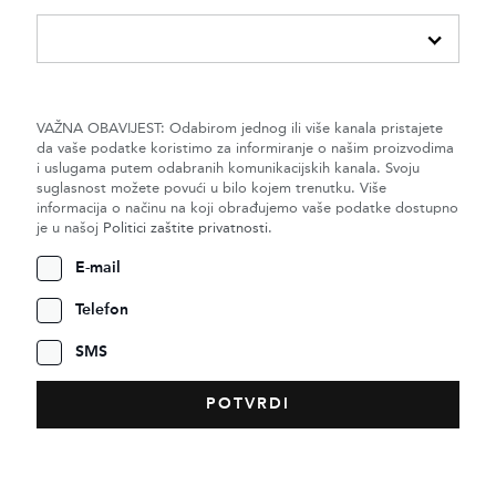
VAŽNA OBAVIJEST: Odabirom jednog ili više kanala pristajete
da vaše podatke koristimo za informiranje o našim proizvodima
i uslugama putem odabranih komunikacijskih kanala. Svoju
suglasnost možete povući u bilo kojem trenutku. Više
informacija o načinu na koji obrađujemo vaše podatke dostupno
je u našoj
Politici zaštite privatnosti
.
E-mail
Telefon
SMS