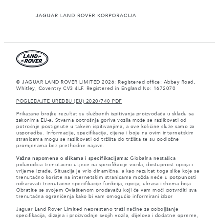
JAGUAR LAND ROVER KORPORACIJA
© JAGUAR LAND ROVER LIMITED 2026: Registered office: Abbey Road,
Whitley, Coventry CV3 4LF. Registered in England No: 1672070
POGLEDAJTE UREDBU (EU) 2020/740 PDF
Prikazane brojke rezultat su službenih ispitivanja proizvođača u skladu sa
zakonima EU-a. Stvarna potrošnja goriva vozila može se razlikovati od
potrošnje postignute u takvim ispitivanjima, a ove količine služe samo za
usporedbu. Informacije, specifikacije, cijene i boje na ovim internetskim
stranicama mogu se razlikovati od tržišta do tržišta te su podložne
promjenama bez prethodne najave.
Važna napomena o slikama i specifikacijama:
Globalna nestašica
poluvodiča trenutačno utječe na specifikacije vozila, dostupnost opcija i
vrijeme izrade. Situacija je vrlo dinamična, a kao rezultat toga slike koje se
trenutačno koriste na internetskim stranicama možda neće u potpunosti
odražavati trenutačne specifikacije funkcija, opcija, ukrasa i shema boja.
Obratite se svojem Ovlaštenom prodavaču koji će vam moći potvrditi sva
trenutačna ograničenja kako bi vam omogućio informirani izbor
Jaguar Land Rover Limited neprestano traži načine za poboljšanje
specifikacija, dizajna i proizvodnje svojih vozila, dijelova i dodatne opreme,