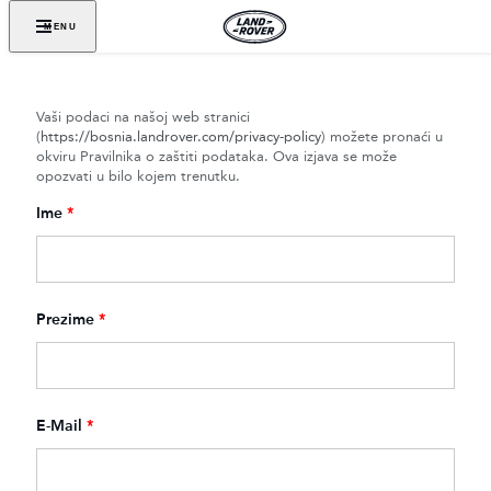
MENU
Vaši podaci na našoj web stranici
(
https://bosnia.landrover.com/privacy-policy
) možete pronaći u
okviru Pravilnika o zaštiti podataka. Ova izjava se može
opozvati u bilo kojem trenutku.
Ime
*
Prezime
*
E-Mail
*