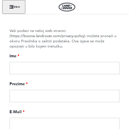
MENU
Vaši podaci na našoj web stranici
(
https://bosnia.landrover.com/privacy-policy
) možete pronaći u
okviru Pravilnika o zaštiti podataka. Ova izjava se može
opozvati u bilo kojem trenutku.
Ime
*
Prezime
*
E-Mail
*