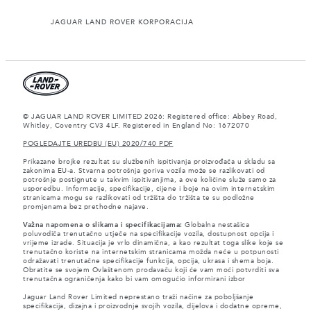
JAGUAR LAND ROVER KORPORACIJA
© JAGUAR LAND ROVER LIMITED 2026: Registered office: Abbey Road,
Whitley, Coventry CV3 4LF. Registered in England No: 1672070
POGLEDAJTE UREDBU (EU) 2020/740 PDF
Prikazane brojke rezultat su službenih ispitivanja proizvođača u skladu sa
zakonima EU-a. Stvarna potrošnja goriva vozila može se razlikovati od
potrošnje postignute u takvim ispitivanjima, a ove količine služe samo za
usporedbu. Informacije, specifikacije, cijene i boje na ovim internetskim
stranicama mogu se razlikovati od tržišta do tržišta te su podložne
promjenama bez prethodne najave.
Važna napomena o slikama i specifikacijama:
Globalna nestašica
poluvodiča trenutačno utječe na specifikacije vozila, dostupnost opcija i
vrijeme izrade. Situacija je vrlo dinamična, a kao rezultat toga slike koje se
trenutačno koriste na internetskim stranicama možda neće u potpunosti
odražavati trenutačne specifikacije funkcija, opcija, ukrasa i shema boja.
Obratite se svojem Ovlaštenom prodavaču koji će vam moći potvrditi sva
trenutačna ograničenja kako bi vam omogućio informirani izbor
Jaguar Land Rover Limited neprestano traži načine za poboljšanje
specifikacija, dizajna i proizvodnje svojih vozila, dijelova i dodatne opreme,