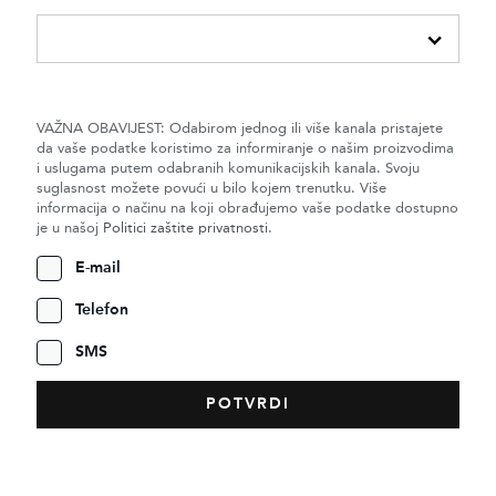
VAŽNA OBAVIJEST: Odabirom jednog ili više kanala pristajete
da vaše podatke koristimo za informiranje o našim proizvodima
i uslugama putem odabranih komunikacijskih kanala. Svoju
suglasnost možete povući u bilo kojem trenutku. Više
informacija o načinu na koji obrađujemo vaše podatke dostupno
je u našoj
Politici zaštite privatnosti
.
E-mail
Telefon
SMS