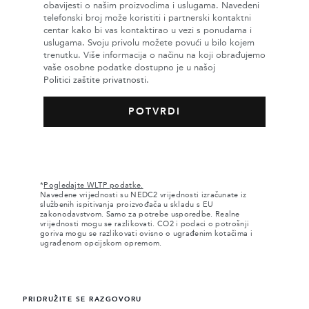
obavijesti o našim proizvodima i uslugama. Navedeni
telefonski broj može koristiti i partnerski kontaktni
centar kako bi vas kontaktirao u vezi s ponudama i
uslugama. Svoju privolu možete povući u bilo kojem
trenutku. Više informacija o načinu na koji obrađujemo
vaše osobne podatke dostupno je u našoj
Politici zaštite privatnosti
.
*
Pogledajte WLTP podatke.
Navedene vrijednosti su NEDC2 vrijednosti izračunate iz
službenih ispitivanja proizvođača u skladu s EU
zakonodavstvom. Samo za potrebe usporedbe. Realne
vrijednosti mogu se razlikovati. CO2 i podaci o potrošnji
goriva mogu se razlikovati ovisno o ugrađenim kotačima i
ugrađenom opcijskom opremom.
PRIDRUŽITE SE RAZGOVORU