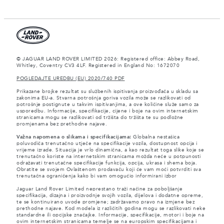
© JAGUAR LAND ROVER LIMITED 2026: Registered office: Abbey Road,
Whitley, Coventry CV3 4LF. Registered in England No: 1672070
POGLEDAJTE UREDBU (EU) 2020/740 PDF
Prikazane brojke rezultat su službenih ispitivanja proizvođača u skladu sa
zakonima EU-a. Stvarna potrošnja goriva vozila može se razlikovati od
potrošnje postignute u takvim ispitivanjima, a ove količine služe samo za
usporedbu. Informacije, specifikacije, cijene i boje na ovim internetskim
stranicama mogu se razlikovati od tržišta do tržišta te su podložne
promjenama bez prethodne najave.
Važna napomena o slikama i specifikacijama:
Globalna nestašica
poluvodiča trenutačno utječe na specifikacije vozila, dostupnost opcija i
vrijeme izrade. Situacija je vrlo dinamična, a kao rezultat toga slike koje se
trenutačno koriste na internetskim stranicama možda neće u potpunosti
odražavati trenutačne specifikacije funkcija, opcija, ukrasa i shema boja.
Obratite se svojem Ovlaštenom prodavaču koji će vam moći potvrditi sva
trenutačna ograničenja kako bi vam omogućio informirani izbor
Jaguar Land Rover Limited neprestano traži načine za poboljšanje
specifikacija, dizajna i proizvodnje svojih vozila, dijelova i dodatne opreme,
te se kontinuirano uvode promjene; zadržavamo pravo na izmjene bez
prethodne najave. Kod modela iz različitih godina mogu se razlikovati neke
standardne ili opcijske značajke. Informacije, specifikacije, motori i boje na
ovim internetskim stranicama temelje se na europskim specifikacijama i