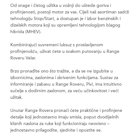
Od snage i čistog užitka u vožnji do uštede goriva i
profinjenosti, postoji motor za vas. Cijeli naš asortiman sadrži
tehnologiju Stop/Start, a dostupan je i izbor benzinskih i
dizelskih motora koji su opremljeni tehnologijom blagog
hibrida (MHEV).
Kombinirajući suvremeni luksuz s proslavljenom
profinjenošću, uživat ćete u svakom putovanju u Range
Roveru Velar.
Brzo pronađite ono što tražite, a da se ne izgubite u
izbornicima, zaslonima i skrivenim funkcijama. Sustav za
informiranje i zabavu u Range Roveru, Pivi, ima intuitivno
sučelje s dodirnim zaslonom, za veću učinkovitost i veći
užitak.
Unutar Range Rovera pronaći ćete praktične i profinjene
detalje koji jednostavno imaju smisla, poput dvodijelnih
kliznih naslona za ruke koji funkcioniraju neovisno –
jednostavno prilagodite, sjednite i opustite se.