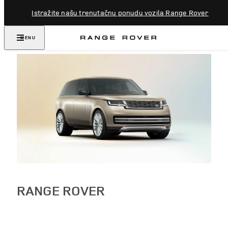
Istražite našu trenutačnu ponudu vozila Range Rover
MENU
RANGE ROVER